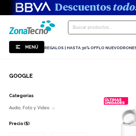
MENÚ
REGALOS | HASTA 30% OFF
LO NUEVO
DRONE
GOOGLE
Categorías
Audio, Foto y Video
(2)
Precio
($)