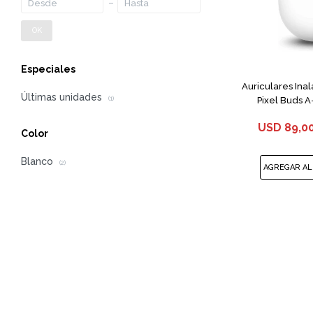
OK
Especiales
Auriculares Ina
Últimas unidades
Pixel Buds A
(1)
USD
89,0
Color
Blanco
(2)