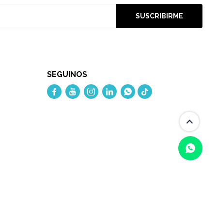
SUSCRIBIRME
SEGUINOS




