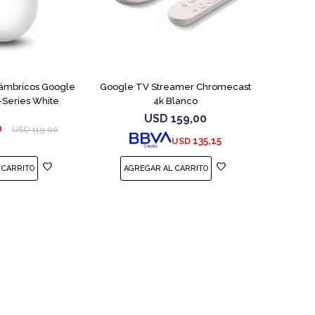
lámbricos Google
Google TV Streamer Chromecast
-Series White
4k Blanco
USD
159,00
0
USD
119,00
135,15
USD