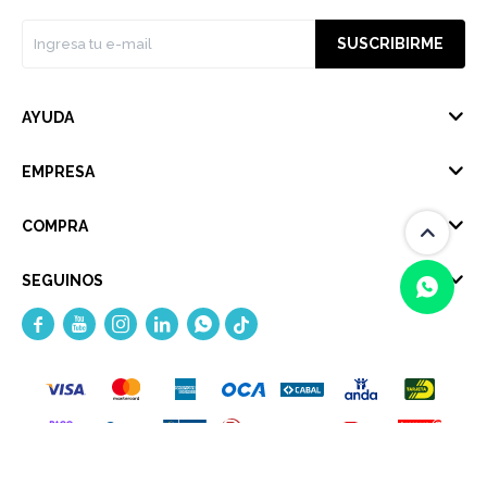
SUSCRIBIRME
AYUDA
EMPRESA
COMPRA
SEGUINOS





(0/4)