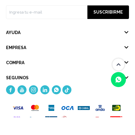
SUSCRIBIRME
AYUDA
EMPRESA
COMPRA
SEGUINOS





(0/4)