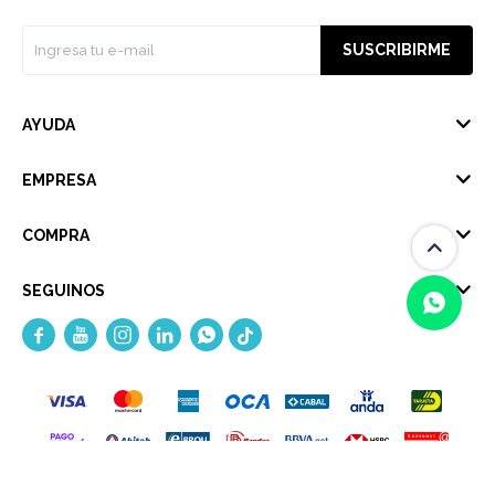
SUSCRIBIRME
AYUDA
EMPRESA
COMPRA
SEGUINOS





(0/4)