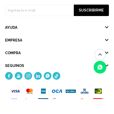
SUSCRIBIRME
AYUDA
EMPRESA
COMPRA
SEGUINOS





(0/4)