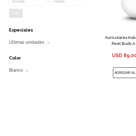
OK
Especiales
Auriculares Ina
Últimas unidades
Pixel Buds A
(1)
USD
89,0
Color
Blanco
(2)