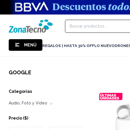
MENÚ
REGALOS | HASTA 30% OFF
LO NUEVO
DRONE
GOOGLE
Categorías
Audio, Foto y Video
(2)
Precio
($)