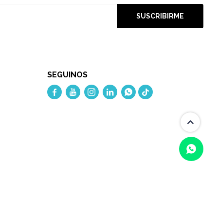
SUSCRIBIRME
SEGUINOS




