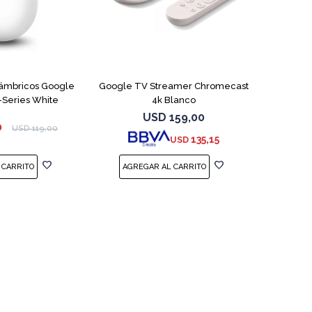
lámbricos Google
Google TV Streamer Chromecast
-Series White
4k Blanco
USD
159,00
0
USD
119,00
135,15
USD