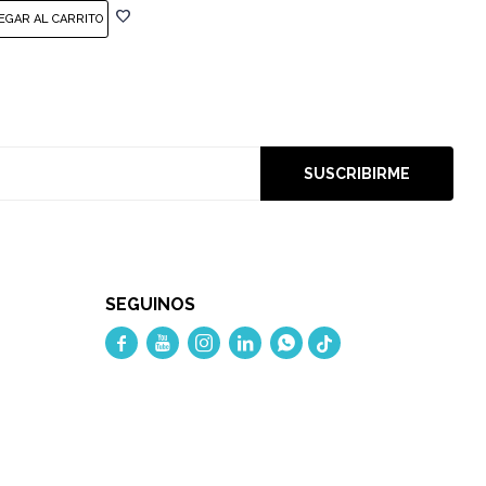
SUSCRIBIRME
SEGUINOS




