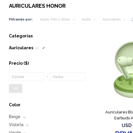
AURICULARES HONOR
Q
Filtrando por:
Audio, Foto y Video
Audio
Auriculares
Categorías
Auriculares
(7)
Precio
($)
OK
Color
Auriculares B
Beige
Earbuds A
(1)
Violeta
USD
(1)
Verde