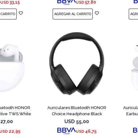
33,15
57,80
USD
USD
luetooth HONOR
Auriculares Bluetooth HONOR
Auricu
ctive TWS White
Choice Headphone Black
Earbu
27,00
USD
55,00
22,95
46,75
USD
USD