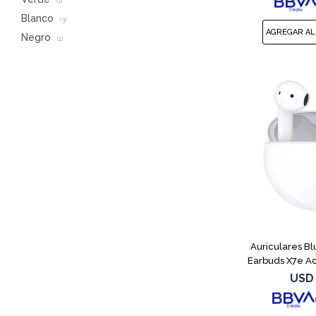
(1)
Blanco
(3)
Negro
(1)
Auriculares B
Earbuds X7e A
USD