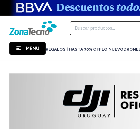
MENÚ
REGALOS | HASTA 30% OFF
LO NUEVO
DRONE