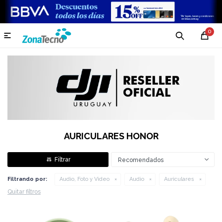
0

AURICULARES HONOR
Recomendados
Filtrando por:
Audio, Foto y Video
Audio
Auriculares
Quitar filtros