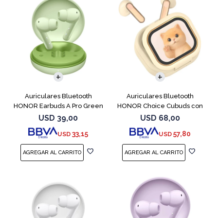
Auriculares Bluetooth
Auriculares Bluetooth
HONOR Earbuds A Pro Green
HONOR Choice Cubuds con
Pantalla Beige
USD
39,00
USD
68,00
33,15
57,80
USD
USD