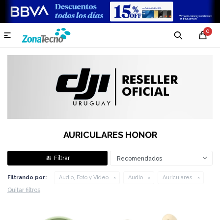
0

AURICULARES HONOR
Recomendados
Filtrando por:
Audio, Foto y Video
Audio
Auriculares
Quitar filtros