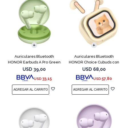
Auriculares Bluetooth
Auriculares Bluetooth
HONOR Earbuds A Pro Green
HONOR Choice Cubuds con
Pantalla Beige
USD
39,00
USD
68,00
33,15
57,80
USD
USD