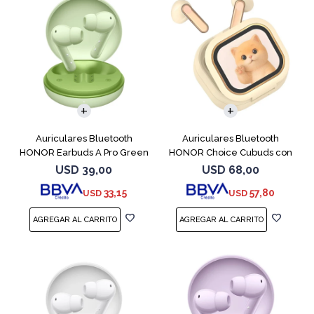
Auriculares Bluetooth
Auriculares Bluetooth
HONOR Earbuds A Pro Green
HONOR Choice Cubuds con
Pantalla Beige
USD
39,00
USD
68,00
33,15
57,80
USD
USD