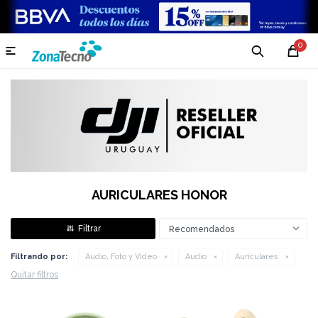
0

AURICULARES HONOR
Recomendados
Filtrando por:
Audio, Foto y Video
Audio
Auriculares
Quitar filtros