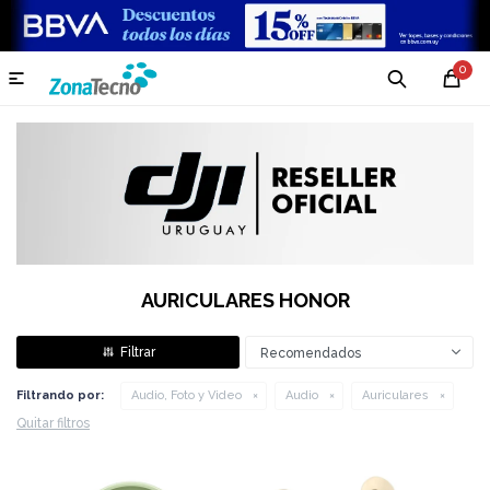
0

AURICULARES HONOR
Recomendados
Filtrando por:
Audio, Foto y Video
Audio
Auriculares
Quitar filtros