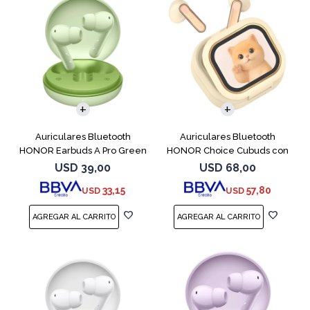
Auriculares Bluetooth
Auriculares Bluetooth
HONOR Earbuds A Pro Green
HONOR Choice Cubuds con
Pantalla Beige
USD
39,00
USD
68,00
33,15
57,80
USD
USD