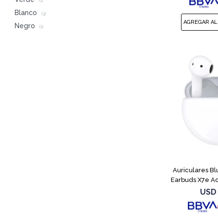
(1)
Blanco
(3)
Negro
(1)
Auriculares B
Earbuds X7e A
USD