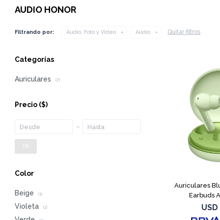
AUDIO HONOR
Quitar filtros
Filtrando por:
Audio, Foto y Video
Audio
Categorías
Auriculares
(7)
Precio
($)
OK
Color
Auriculares B
Beige
Earbuds A
(1)
Violeta
USD
(1)
Verde