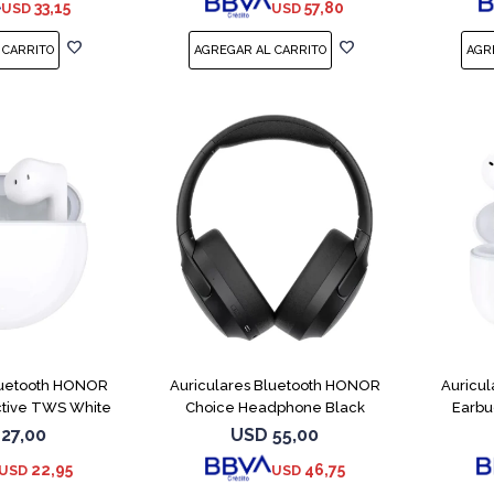
33,15
57,80
USD
USD
luetooth HONOR
Auriculares Bluetooth HONOR
Auricu
ctive TWS White
Choice Headphone Black
Earbu
27,00
USD
55,00
22,95
46,75
USD
USD