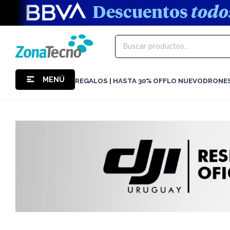
MENÚ
REGALOS | HASTA 30% OFF
LO NUEVO
DRONE