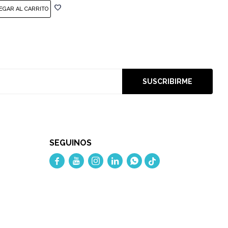
SUSCRIBIRME
SEGUINOS




