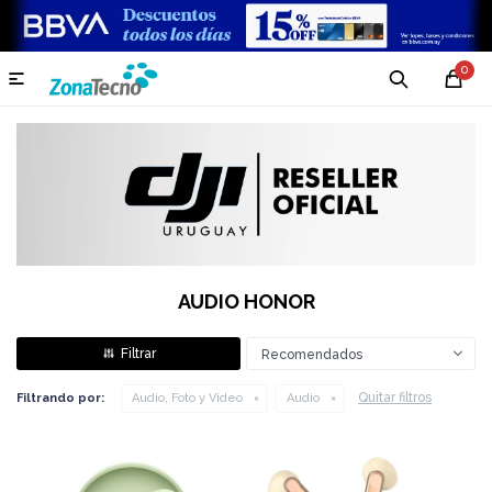
0

AUDIO HONOR
Recomendados
Quitar filtros
Filtrando por:
Audio, Foto y Video
Audio