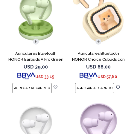
Auriculares Bluetooth
Auriculares Bluetooth
HONOR Earbuds A Pro Green
HONOR Choice Cubuds con
Pantalla Beige
USD
39,00
USD
68,00
33,15
57,80
USD
USD