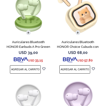
Auriculares Bluetooth
Auriculares Bluetooth
HONOR Earbuds A Pro Green
HONOR Choice Cubuds con
Pantalla Beige
USD
39,00
USD
68,00
33,15
57,80
USD
USD