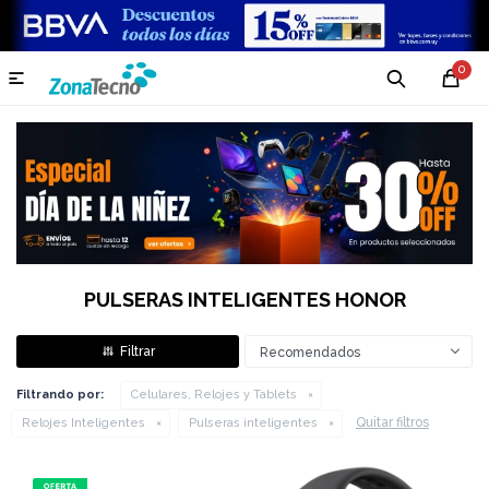
0

PULSERAS INTELIGENTES HONOR
Recomendados
Filtrando por:
Celulares, Relojes y Tablets
Quitar filtros
Relojes Inteligentes
Pulseras inteligentes