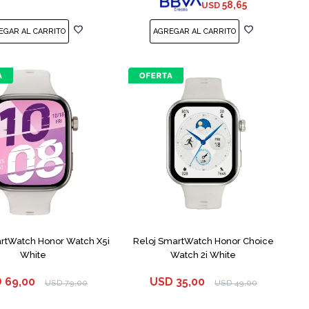
58,65
USD
rtWatch Honor Watch X5i
Reloj SmartWatch Honor Choice
White
Watch 2i White
D
69,00
USD
35,00
USD
79,00
USD
49,00