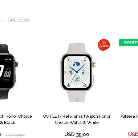
Quitar filtros
ch Honor Choice
OUTLET- Reloj SmartWatch Honor
Pulsera 
2i Black
Choice Watch 2i White
0
USD
35,00
US
USD
49,00