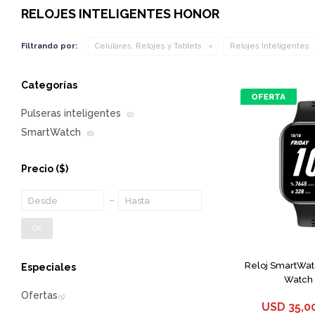
RELOJES INTELIGENTES HONOR
Filtrando por:
Celulares, Relojes y Tablets
Relojes Inteligentes
Categorías
Pulseras inteligentes
(2)
SmartWatch
(6)
Precio
($)
OK
Reloj SmartWat
Especiales
Watch 
USD
35,0