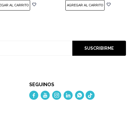
SUSCRIBIRME
SEGUINOS




