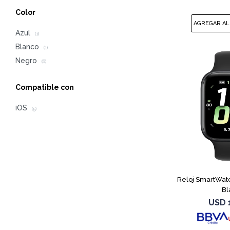
Color
Azul
(1)
Blanco
(1)
Negro
(6)
Compatible con
iOS
(5)
Reloj SmartWat
Bl
USD