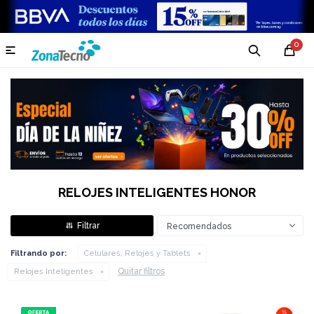
0

RELOJES INTELIGENTES HONOR
Recomendados
Filtrando por:
Celulares, Relojes y Tablets
Quitar filtros
Relojes Inteligentes