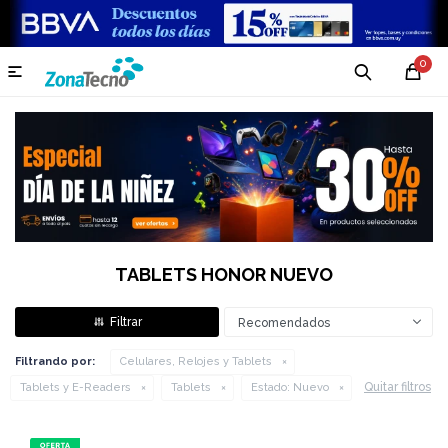
0

TABLETS HONOR NUEVO
Recomendados
Filtrando por:
Celulares, Relojes y Tablets
Quitar filtros
Tablets y E-Readers
Tablets
Estado:
Nuevo