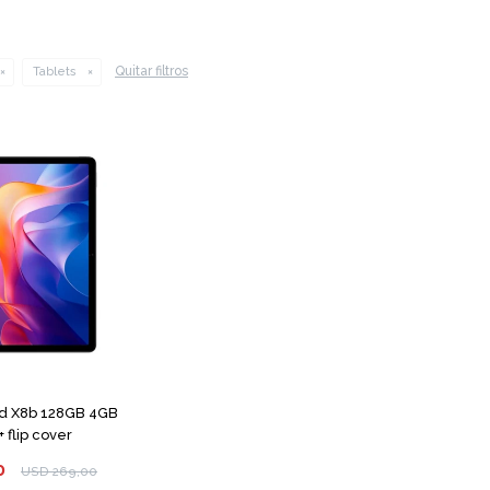
Quitar filtros
Tablets
ad X8b 128GB 4GB
+ flip cover
0
USD
269,00