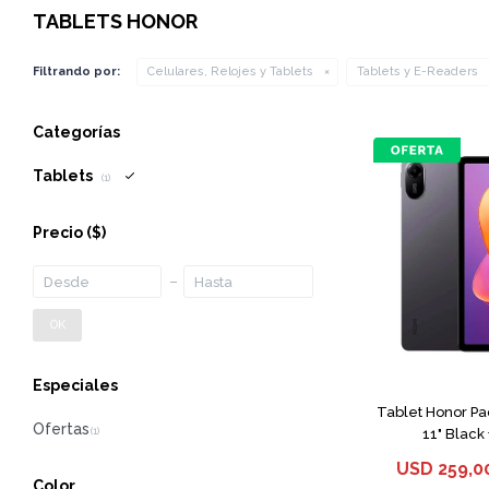
TABLETS HONOR
Filtrando por:
Celulares, Relojes y Tablets
Tablets y E-Readers
Categorías
Tablets
(1)
Precio
($)
OK
Especiales
Tablet Honor P
11" Black 
USD
259,0
Color