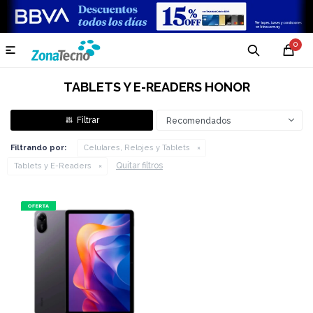
0

TABLETS Y E-READERS HONOR
Recomendados
Filtrando por:
Celulares, Relojes y Tablets
Quitar filtros
Tablets y E-Readers