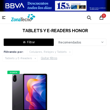
0

TABLETS Y E-READERS HONOR
Recomendados
Filtrando por:
Celulares, Relojes y Tablets
Quitar filtros
Tablets y E-Readers