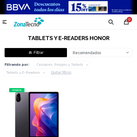
0

TABLETS Y E-READERS HONOR
Recomendados
Filtrando por:
Celulares, Relojes y Tablets
Quitar filtros
Tablets y E-Readers