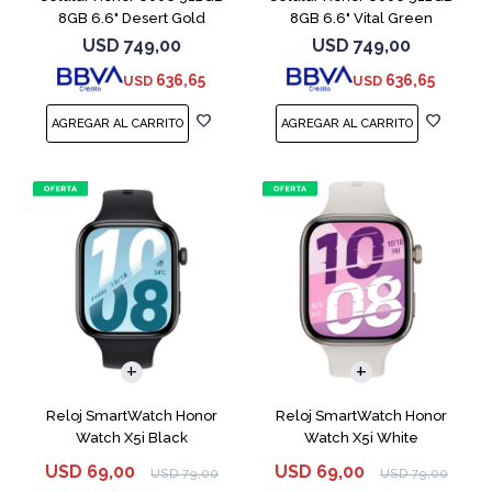
8GB 6.6" Desert Gold
8GB 6.6" Vital Green
USD
749,00
USD
749,00
636,65
636,65
USD
USD
Reloj SmartWatch Honor
Reloj SmartWatch Honor
Watch X5i Black
Watch X5i White
USD
69,00
USD
69,00
USD
79,00
USD
79,00