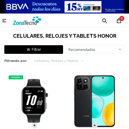
0

CELULARES, RELOJES Y TABLETS HONOR
Recomendados
Filtrando por:
Celulares, Relojes y Tablets
COMPARAR