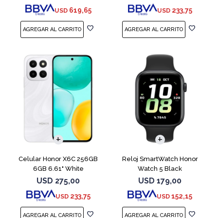
619,65
233,75
USD
USD
COMPARAR
Celular Honor X6C 256GB
Reloj SmartWatch Honor
6GB 6.61" White
Watch 5 Black
USD
275,00
USD
179,00
233,75
152,15
USD
USD