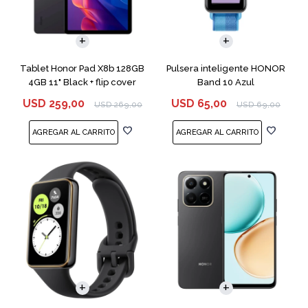
Tablet Honor Pad X8b 128GB
Pulsera inteligente HONOR
4GB 11" Black + flip cover
Band 10 Azul
USD
259,00
USD
65,00
USD
269,00
USD
69,00
COMPARAR