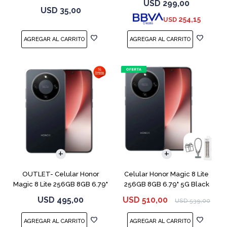
USD
299,00
USD
35,00
254,15
USD
COMPARAR
COMPARAR
OUTLET- Celular Honor
Celular Honor Magic 8 Lite
Magic 8 Lite 256GB 8GB 6.79"
256GB 8GB 6.79" 5G Black
5G Black
USD
495,00
USD
510,00
USD
539,00