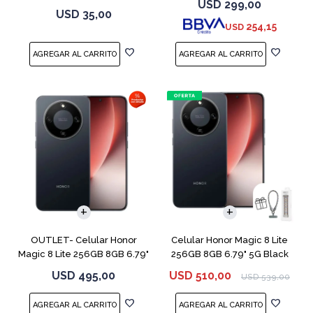
USD
299,00
USD
35,00
254,15
USD
COMPARAR
COMPARAR
OUTLET- Celular Honor
Celular Honor Magic 8 Lite
Magic 8 Lite 256GB 8GB 6.79"
256GB 8GB 6.79" 5G Black
5G Black
USD
495,00
USD
510,00
USD
539,00