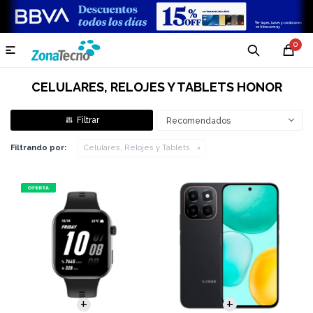
0

CELULARES, RELOJES Y TABLETS HONOR
Recomendados
Filtrando por:
Celulares, Relojes y Tablets
COMPARAR