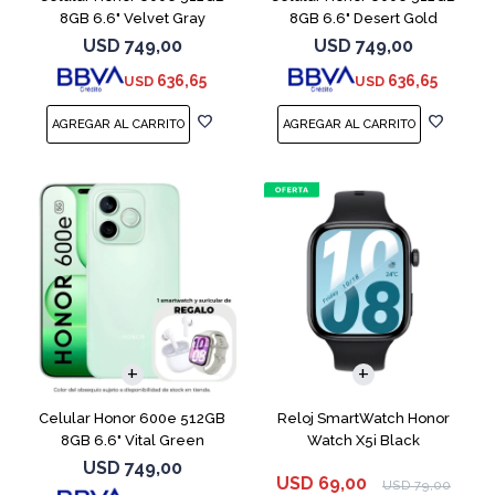
8GB 6.6" Velvet Gray
8GB 6.6" Desert Gold
USD
749,00
USD
749,00
636,65
636,65
USD
USD
COMPARAR
Celular Honor 600e 512GB
Reloj SmartWatch Honor
8GB 6.6" Vital Green
Watch X5i Black
USD
749,00
USD
69,00
USD
79,00