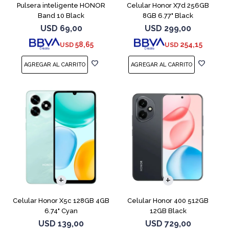
Pulsera inteligente HONOR
Celular Honor X7d 256GB
Band 10 Black
8GB 6.77" Black
USD
69,00
USD
299,00
58,65
254,15
USD
USD
COMPARAR
COMPARAR
Celular Honor X5c 128GB 4GB
Celular Honor 400 512GB
6.74" Cyan
12GB Black
USD
139,00
USD
729,00