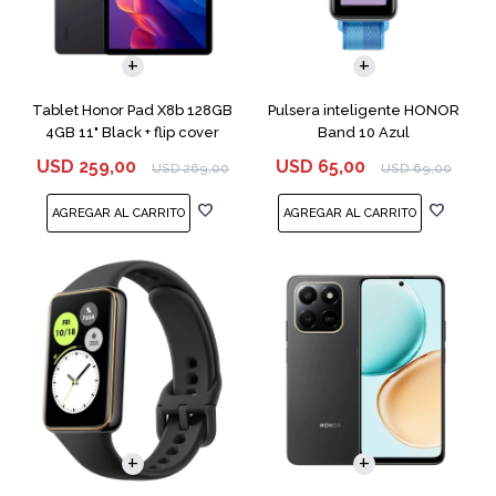
Tablet Honor Pad X8b 128GB
Pulsera inteligente HONOR
4GB 11" Black + flip cover
Band 10 Azul
USD
259,00
USD
65,00
USD
269,00
USD
69,00
COMPARAR