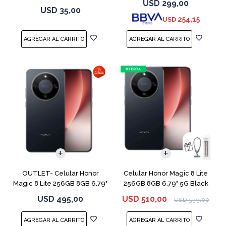
USD
299,00
USD
35,00
254,15
USD
COMPARAR
COMPARAR
OUTLET- Celular Honor
Celular Honor Magic 8 Lite
Magic 8 Lite 256GB 8GB 6.79"
256GB 8GB 6.79" 5G Black
5G Black
USD
495,00
USD
510,00
USD
539,00