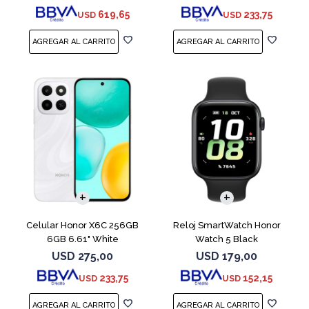
619,65
233,75
USD
USD
COMPARAR
Celular Honor X6C 256GB
Reloj SmartWatch Honor
6GB 6.61" White
Watch 5 Black
USD
275,00
USD
179,00
233,75
152,15
USD
USD