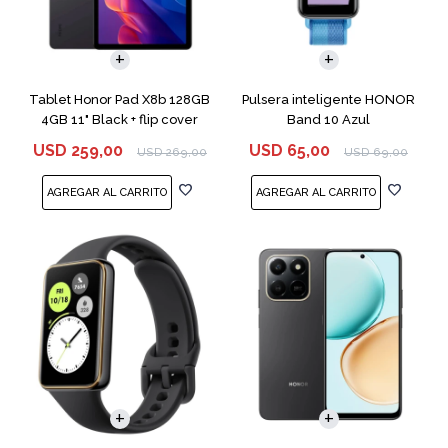
Tablet Honor Pad X8b 128GB
Pulsera inteligente HONOR
4GB 11" Black + flip cover
Band 10 Azul
USD
259,00
USD
65,00
USD
269,00
USD
69,00
COMPARAR