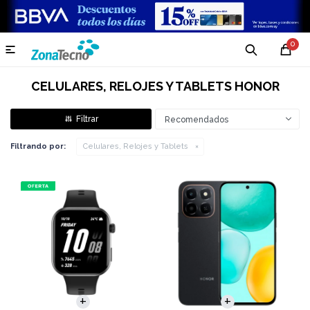
0

CELULARES, RELOJES Y TABLETS HONOR
Recomendados
Filtrando por:
Celulares, Relojes y Tablets
COMPARAR