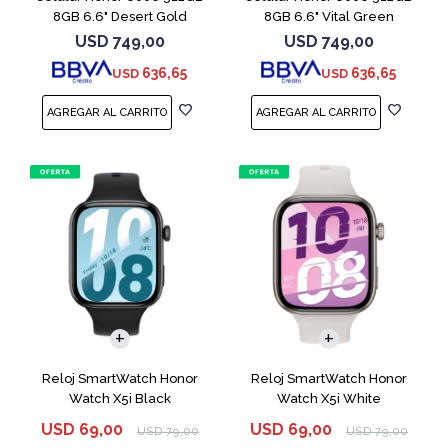
8GB 6.6" Desert Gold
8GB 6.6" Vital Green
USD
749,00
USD
749,00
636,65
636,65
USD
USD
Reloj SmartWatch Honor
Reloj SmartWatch Honor
Watch X5i Black
Watch X5i White
USD
69,00
USD
69,00
USD
79,00
USD
79,00