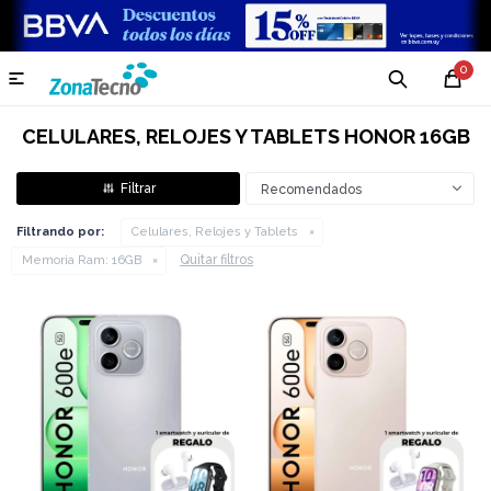
0

CELULARES, RELOJES Y TABLETS HONOR 16GB
Recomendados
Filtrando por:
Celulares, Relojes y Tablets
Quitar filtros
Memoria Ram:
16GB
COMPARAR
COMPARAR