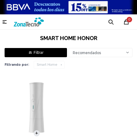
0

SMART HOME HONOR
Recomendados
Filtrando por:
Smart Home