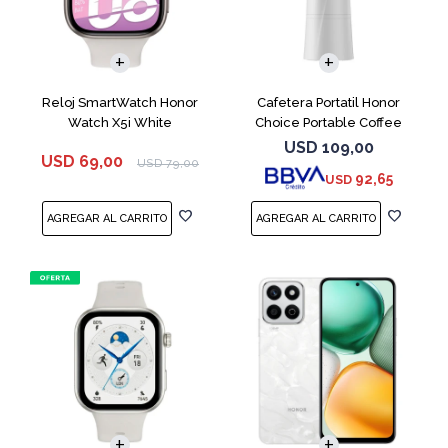
Reloj SmartWatch Honor
Cafetera Portatil Honor
Watch X5i White
Choice Portable Coffee
Machine White
USD
109,00
USD
69,00
USD
79,00
92,65
USD
COMPARAR