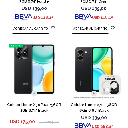
3GB 6.74" Purple
3GB 6.74" Cyan
USD
139,00
USD
139,00
118,15
118,15
USD
USD
COMPARAR
COMPARAR
Celular Honor X5c Plus 256GB
Celular Honor X7e 256GB
4GB 6.74" Black
6GB 6.61" Black
USD
339,00
USD
175,00
USD
209,00
288,15
USD