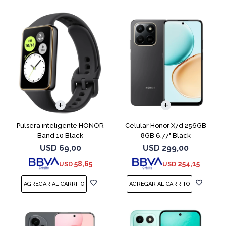
COMPARAR
Pulsera inteligente HONOR
Celular Honor X7d 256GB
Band 10 Black
8GB 6.77" Black
USD
69,00
USD
299,00
58,65
254,15
USD
USD