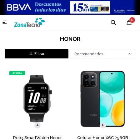
0

HONOR
Recomendados
COMPARAR
Reloj SmartWatch Honor
Celular Honor X6C 256GB