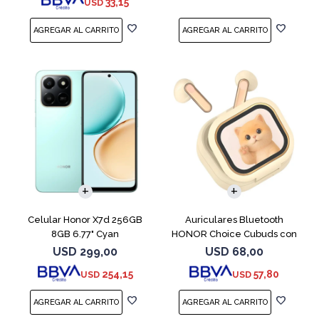
33,15
USD
COMPARAR
Celular Honor X7d 256GB
Auriculares Bluetooth
8GB 6.77" Cyan
HONOR Choice Cubuds con
Pantalla Beige
USD
299,00
USD
68,00
254,15
57,80
USD
USD