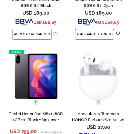
6GB 6.61" Black
6GB 6.61" Cyan
USD
189,00
USD
189,00
160,65
160,65
USD
USD
Tablet Honor Pad X8b 128GB
Auriculares Bluetooth
4GB 11" Black + flip cover
HONOR Earbuds X7e Active
TWS White
USD
27,00
USD
259,00
USD
269,00