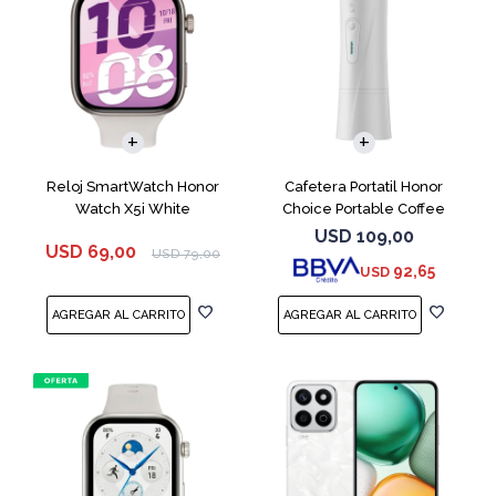
Reloj SmartWatch Honor
Cafetera Portatil Honor
Watch X5i White
Choice Portable Coffee
Machine White
USD
109,00
USD
69,00
USD
79,00
92,65
USD