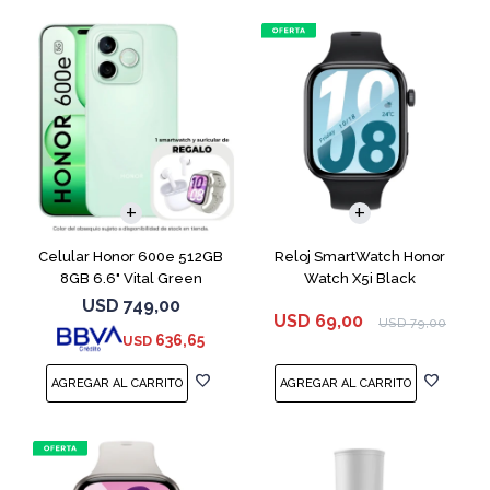
COMPARAR
Celular Honor 600e 512GB
Reloj SmartWatch Honor
8GB 6.6" Vital Green
Watch X5i Black
USD
749,00
USD
69,00
USD
79,00
636,65
USD