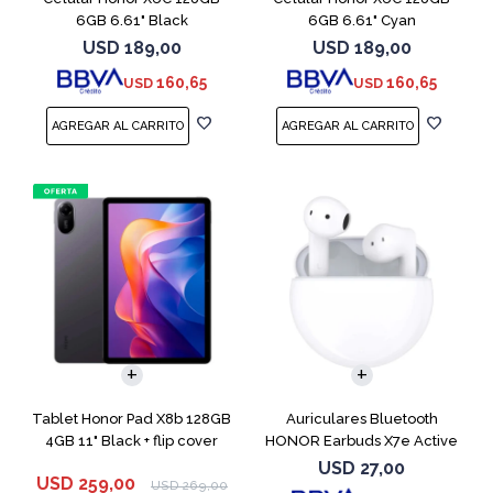
6GB 6.61" Black
6GB 6.61" Cyan
USD
189,00
USD
189,00
160,65
160,65
USD
USD
Tablet Honor Pad X8b 128GB
Auriculares Bluetooth
4GB 11" Black + flip cover
HONOR Earbuds X7e Active
TWS White
USD
27,00
USD
259,00
USD
269,00