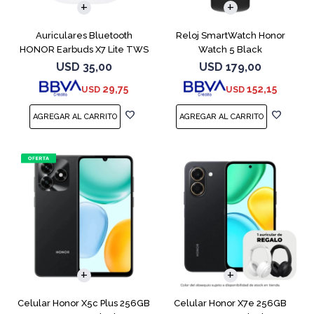
Auriculares Bluetooth
Reloj SmartWatch Honor
HONOR Earbuds X7 Lite TWS
Watch 5 Black
White
USD
35,00
USD
179,00
29,75
152,15
USD
USD
COMPARAR
COMPARAR
Celular Honor X5c Plus 256GB
Celular Honor X7e 256GB