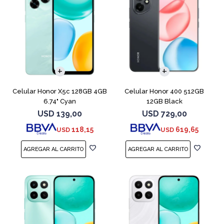
COMPARAR
COMPARAR
Celular Honor X5c 128GB 4GB
Celular Honor 400 512GB
6.74" Cyan
12GB Black
USD
139,00
USD
729,00
118,15
619,65
USD
USD