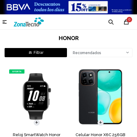
0

HONOR
Recomendados
COMPARAR
Reloj SmartWatch Honor
Celular Honor X6C 256GB