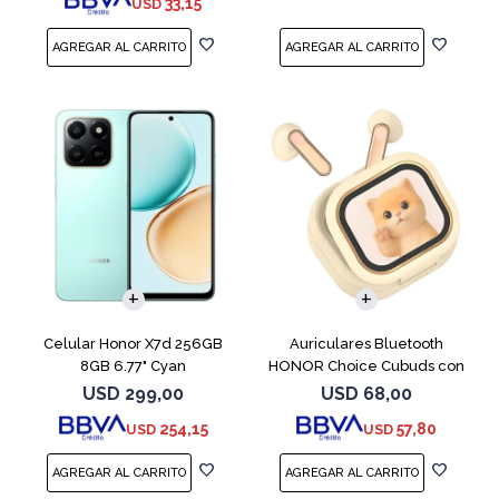
33,15
USD
COMPARAR
Celular Honor X7d 256GB
Auriculares Bluetooth
8GB 6.77" Cyan
HONOR Choice Cubuds con
Pantalla Beige
USD
299,00
USD
68,00
254,15
57,80
USD
USD