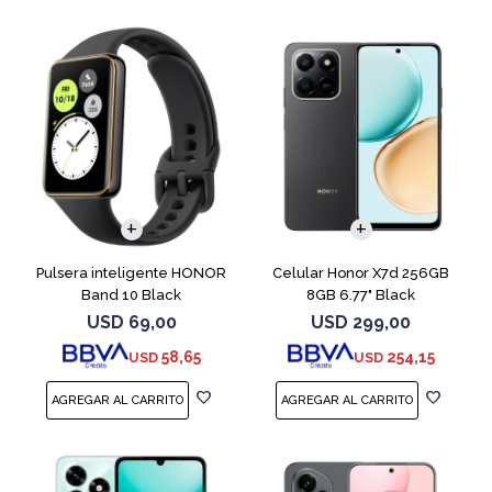
COMPARAR
Pulsera inteligente HONOR
Celular Honor X7d 256GB
Band 10 Black
8GB 6.77" Black
USD
69,00
USD
299,00
58,65
254,15
USD
USD