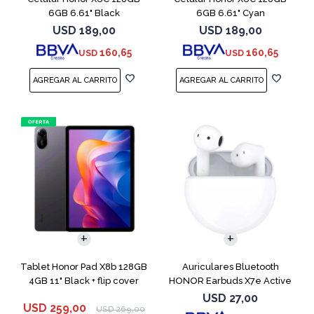
6GB 6.61" Black
6GB 6.61" Cyan
USD
189,00
USD
189,00
160,65
160,65
USD
USD
Tablet Honor Pad X8b 128GB
Auriculares Bluetooth
4GB 11" Black + flip cover
HONOR Earbuds X7e Active
TWS White
USD
27,00
USD
259,00
USD
269,00