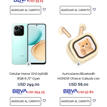
33,15
USD
COMPARAR
Celular Honor X7d 256GB
Auriculares Bluetooth
8GB 6.77" Cyan
HONOR Choice Cubuds con
Pantalla Beige
USD
299,00
USD
68,00
254,15
57,80
USD
USD