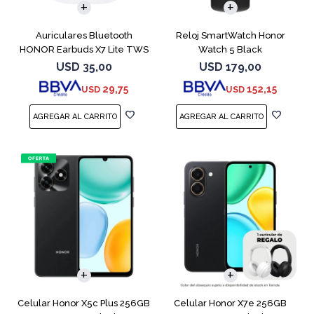
Auriculares Bluetooth
Reloj SmartWatch Honor
HONOR Earbuds X7 Lite TWS
Watch 5 Black
White
USD
35,00
USD
179,00
29,75
152,15
USD
USD
COMPARAR
COMPARAR
Celular Honor X5c Plus 256GB
Celular Honor X7e 256GB