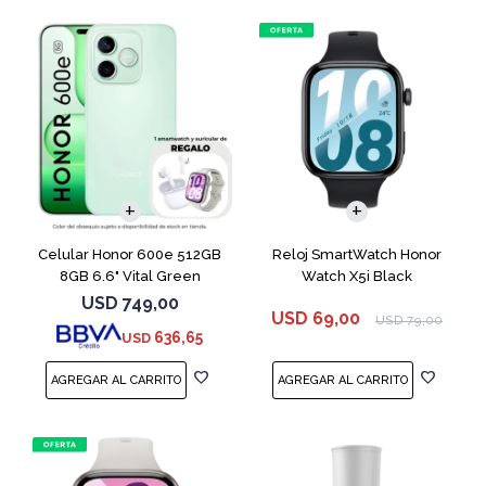
COMPARAR
Celular Honor 600e 512GB
Reloj SmartWatch Honor
8GB 6.6" Vital Green
Watch X5i Black
USD
749,00
USD
69,00
USD
79,00
636,65
USD