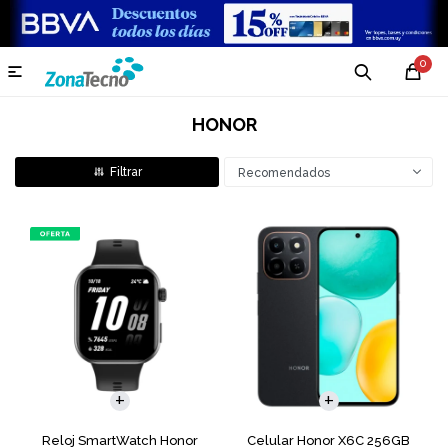
0

HONOR
Recomendados
COMPARAR
Reloj SmartWatch Honor
Celular Honor X6C 256GB