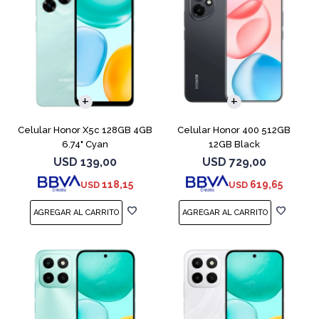
COMPARAR
COMPARAR
Celular Honor X5c 128GB 4GB
Celular Honor 400 512GB
6.74" Cyan
12GB Black
USD
139,00
USD
729,00
118,15
619,65
USD
USD