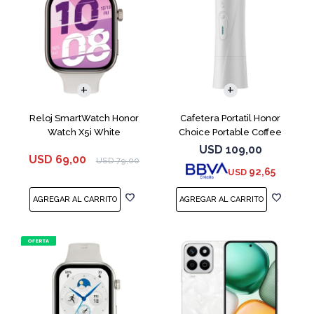
Reloj SmartWatch Honor
Cafetera Portatil Honor
Watch X5i White
Choice Portable Coffee
Machine White
USD
109,00
USD
69,00
USD
79,00
92,65
USD