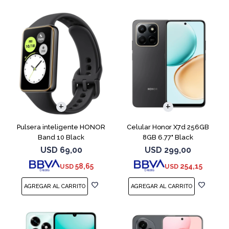
COMPARAR
Pulsera inteligente HONOR
Celular Honor X7d 256GB
Band 10 Black
8GB 6.77" Black
USD
69,00
USD
299,00
58,65
254,15
USD
USD