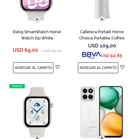
Reloj SmartWatch Honor
Cafetera Portatil Honor
Watch X5i White
Choice Portable Coffee
Machine White
USD
109,00
USD
69,00
USD
79,00
92,65
USD
COMPARAR