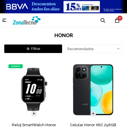
0

HONOR
Recomendados
COMPARAR
Reloj SmartWatch Honor
Celular Honor X6C 256GB