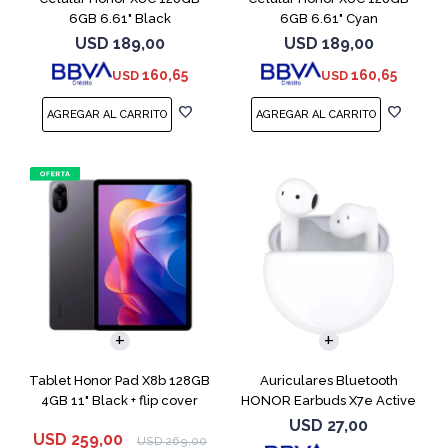
6GB 6.61" Black
6GB 6.61" Cyan
USD
189,00
USD
189,00
160,65
160,65
USD
USD
Tablet Honor Pad X8b 128GB
Auriculares Bluetooth
4GB 11" Black + flip cover
HONOR Earbuds X7e Active
TWS White
USD
27,00
USD
259,00
USD
269,00