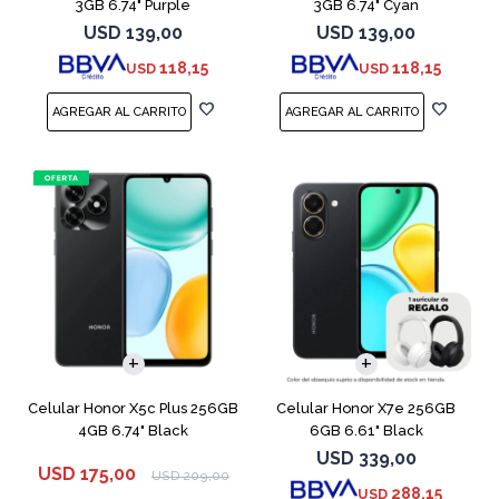
3GB 6.74" Purple
3GB 6.74" Cyan
USD
139,00
USD
139,00
118,15
118,15
USD
USD
COMPARAR
COMPARAR
Celular Honor X5c Plus 256GB
Celular Honor X7e 256GB
4GB 6.74" Black
6GB 6.61" Black
USD
339,00
USD
175,00
USD
209,00
288,15
USD