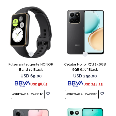
COMPARAR
Pulsera inteligente HONOR
Celular Honor X7d 256GB
Band 10 Black
8GB 6.77" Black
USD
69,00
USD
299,00
58,65
254,15
USD
USD