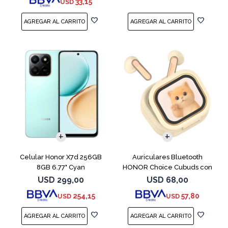
33,15
USD
COMPARAR
Celular Honor X7d 256GB
Auriculares Bluetooth
8GB 6.77" Cyan
HONOR Choice Cubuds con
Pantalla Beige
USD
299,00
USD
68,00
254,15
57,80
USD
USD