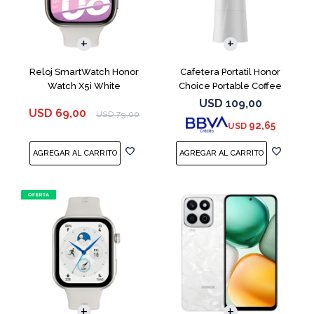
Reloj SmartWatch Honor
Cafetera Portatil Honor
Watch X5i White
Choice Portable Coffee
Machine White
USD
109,00
USD
69,00
USD
79,00
92,65
USD
COMPARAR