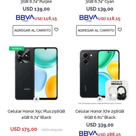
3GB 6.74" Purple
3GB 6.74" Cyan
USD
139,00
USD
139,00
118,15
118,15
USD
USD
COMPARAR
COMPARAR
Celular Honor X5c Plus 256GB
Celular Honor X7e 256GB
4GB 6.74" Black
6GB 6.61" Black
USD
339,00
USD
175,00
USD
209,00
288,15
USD