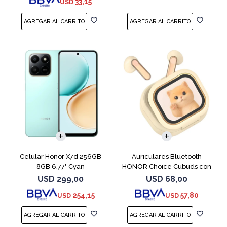
33,15
USD
COMPARAR
Celular Honor X7d 256GB
Auriculares Bluetooth
8GB 6.77" Cyan
HONOR Choice Cubuds con
Pantalla Beige
USD
299,00
USD
68,00
254,15
57,80
USD
USD