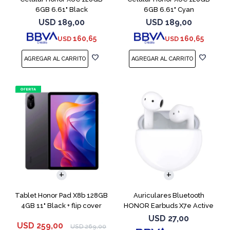
6GB 6.61" Black
6GB 6.61" Cyan
USD
189,00
USD
189,00
160,65
160,65
USD
USD
Tablet Honor Pad X8b 128GB
Auriculares Bluetooth
4GB 11" Black + flip cover
HONOR Earbuds X7e Active
TWS White
USD
27,00
USD
259,00
USD
269,00