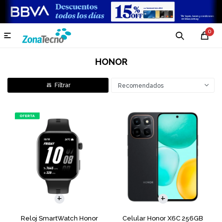
0

HONOR
Recomendados
COMPARAR
Reloj SmartWatch Honor
Celular Honor X6C 256GB