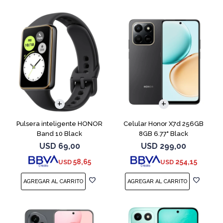
COMPARAR
Pulsera inteligente HONOR
Celular Honor X7d 256GB
Band 10 Black
8GB 6.77" Black
USD
69,00
USD
299,00
58,65
254,15
USD
USD