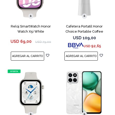
Reloj SmartWatch Honor
Cafetera Portatil Honor
Watch X5i White
Choice Portable Coffee
Machine White
USD
109,00
USD
69,00
USD
79,00
92,65
USD
COMPARAR