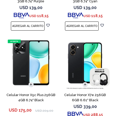
3GB 6.74" Purple
3GB 6.74" Cyan
USD
139,00
USD
139,00
118,15
118,15
USD
USD
COMPARAR
COMPARAR
Celular Honor X5c Plus 256GB
Celular Honor X7e 256GB
4GB 6.74" Black
6GB 6.61" Black
USD
339,00
USD
175,00
USD
209,00
288,15
USD