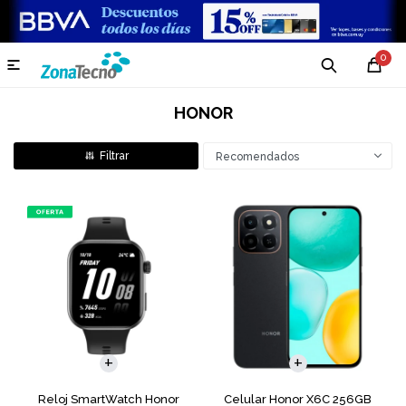
0

HONOR
Recomendados
COMPARAR
Reloj SmartWatch Honor
Celular Honor X6C 256GB