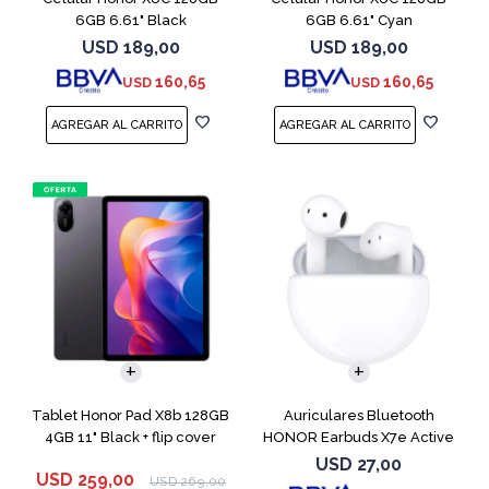
6GB 6.61" Black
6GB 6.61" Cyan
USD
189,00
USD
189,00
160,65
160,65
USD
USD
Tablet Honor Pad X8b 128GB
Auriculares Bluetooth
4GB 11" Black + flip cover
HONOR Earbuds X7e Active
TWS White
USD
27,00
USD
259,00
USD
269,00