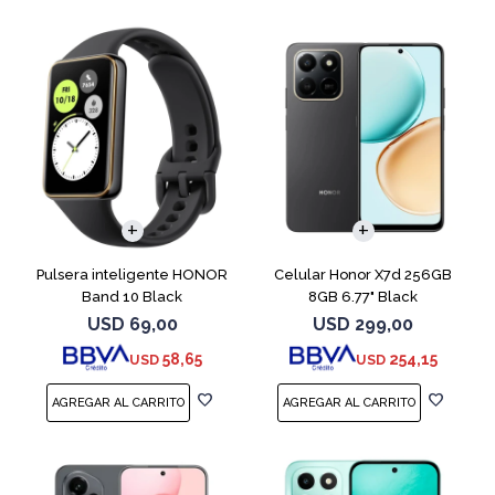
COMPARAR
Pulsera inteligente HONOR
Celular Honor X7d 256GB
Band 10 Black
8GB 6.77" Black
USD
69,00
USD
299,00
58,65
254,15
USD
USD