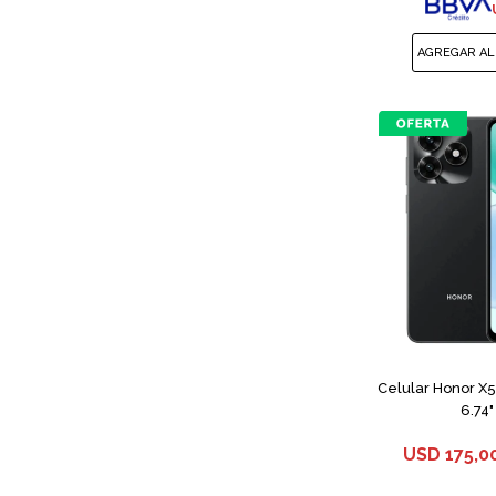
Celular Honor X
6.74"
USD
175,0