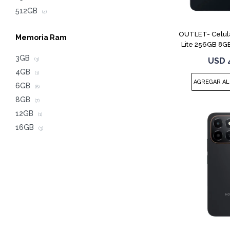
512GB
(4)
OUTLET- Celula
Memoria Ram
Lite 256GB 8GB
3GB
USD
(3)
4GB
(1)
6GB
(8)
8GB
(7)
12GB
(1)
16GB
(3)