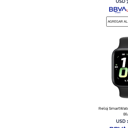
USD
Reloj SmartWat
Bl
USD