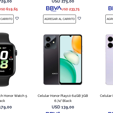
729,00
USD
275,00
619,65
233,75
USD
USD
COMPARAR
ch Honor Watch 5
Celular Honor Play10 64GB 3GB
Celular
ack
6.74" Black
179,00
USD
139,00