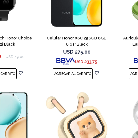
COMPARAR
ch Honor Choice
Celular Honor X6C 256GB 6GB
Auricu
2i Black
6.61" Black
Ea
USD
275,00
0
USD
49,00
233,75
USD