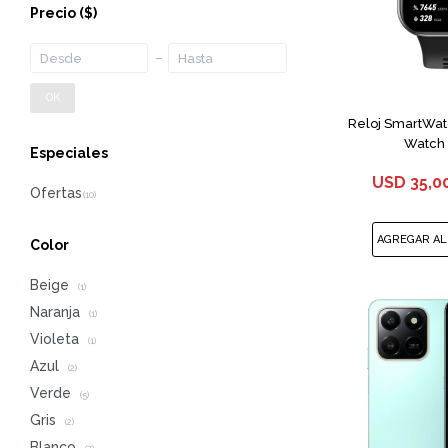
Precio
($)
OK
Reloj SmartWat
Watch 
Especiales
USD
35,0
Color
Beige
(1)
Naranja
(1)
Violeta
(1)
Azul
(2)
Verde
(5)
Gris
(2)
Blanco