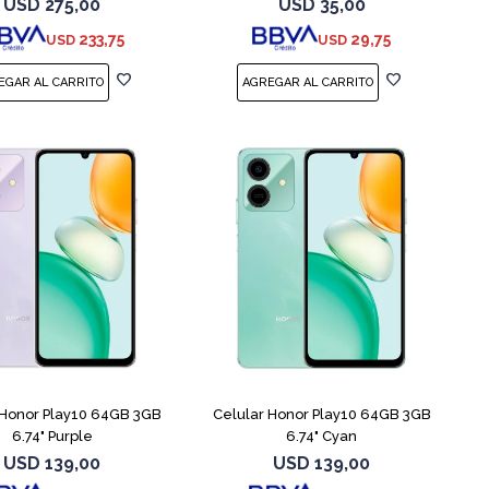
USD
275,00
USD
35,00
233,75
29,75
USD
USD
COMPARAR
COMPARAR
 Honor Play10 64GB 3GB
Celular Honor Play10 64GB 3GB
6.74" Purple
6.74" Cyan
USD
139,00
USD
139,00