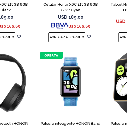
 X6C 128GB 6GB
Celular Honor X6C 128GB 6GB
Tablet H
 Black
6.61" Cyan
11
189,00
USD
189,00
USD
160,65
160,65
USD
USD
luetooth HONOR
Pulsera inteligente HONOR Band
Pulsera 