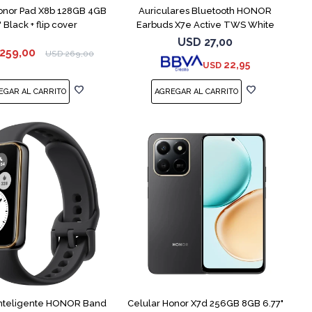
onor Pad X8b 128GB 4GB
Auriculares Bluetooth HONOR
" Black + flip cover
Earbuds X7e Active TWS White
USD
27,00
259,00
USD
269,00
22,95
USD
COMPARAR
inteligente HONOR Band
Celular Honor X7d 256GB 8GB 6.77"