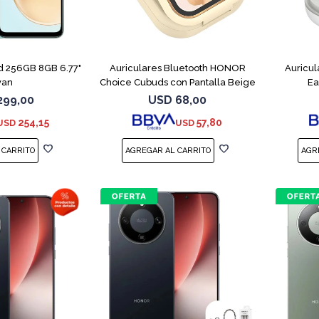
COMPARAR
d 256GB 8GB 6.77"
Auriculares Bluetooth HONOR
Auricu
yan
Choice Cubuds con Pantalla Beige
Ea
299,00
USD
68,00
254,15
57,80
USD
USD