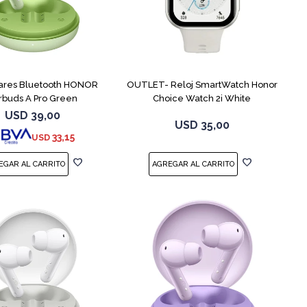
lares Bluetooth HONOR
OUTLET- Reloj SmartWatch Honor
rbuds A Pro Green
Choice Watch 2i White
USD
39,00
USD
35,00
33,15
USD