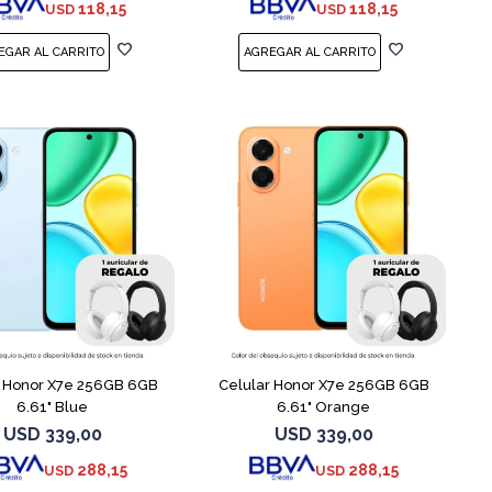
118,15
118,15
USD
USD
COMPARAR
COMPARAR
r Honor X7e 256GB 6GB
Celular Honor X7e 256GB 6GB
6.61" Blue
6.61" Orange
USD
339,00
USD
339,00
288,15
288,15
USD
USD