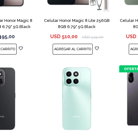
COMPARAR
COMPARAR
r Honor Magic 8
Celular Honor Magic 8 Lite 256GB
Celular 
 6.79" 5G Black
8GB 6.79" 5G Black
8G
495,00
USD
510,00
USD
USD
539,00
COMPARAR
COMPARAR