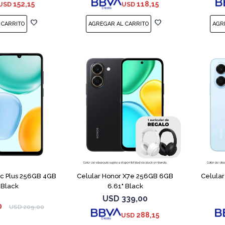
152,15
118,15
USD
USD
COMPARAR
COMPARAR
5c Plus 256GB 4GB
Celular Honor X7e 256GB 6GB
Celula
 Black
6.61" Black
USD
339,00
0
USD
209,00
288,15
USD