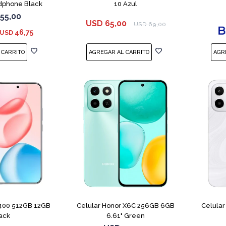
dphone Black
10 Azul
55,00
USD
65,00
USD
69,00
46,75
USD
COMPARAR
COMPARAR
 400 512GB 12GB
Celular Honor X6C 256GB 6GB
Celula
ack
6.61" Green