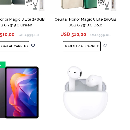
COMPARAR
COMPARAR
Honor Magic 8 Lite 256GB
Celular Honor Magic 8 Lite 256GB
B 6.79" 5G Green
8GB 6.79" 5G Gold
510,00
USD
510,00
USD
539,00
USD
539,00