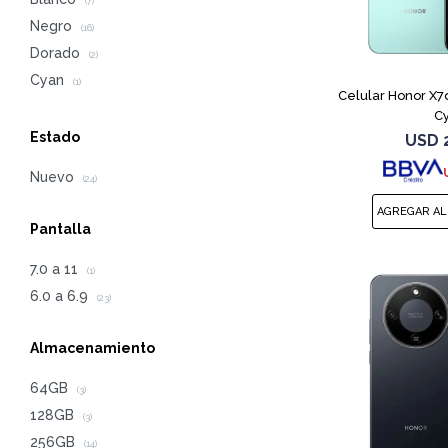
(7)
Negro
(16)
Dorado
(2)
Cyan
(1)
Celular Honor X7
C
Estado
USD
Nuevo
(24)
Pantalla
7.0 a 11
(1)
6.0 a 6.9
(23)
Almacenamiento
64GB
(3)
128GB
(3)
256GB
(14)