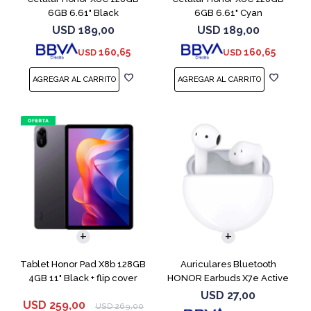
6GB 6.61" Black
6GB 6.61" Cyan
USD
189,00
USD
189,00
160,65
160,65
USD
USD
Tablet Honor Pad X8b 128GB
Auriculares Bluetooth
4GB 11" Black + flip cover
HONOR Earbuds X7e Active
TWS White
USD
27,00
USD
259,00
USD
269,00