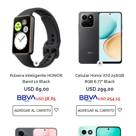
COMPARAR
Pulsera inteligente HONOR
Celular Honor X7d 256GB
Band 10 Black
8GB 6.77" Black
USD
69,00
USD
299,00
58,65
254,15
USD
USD