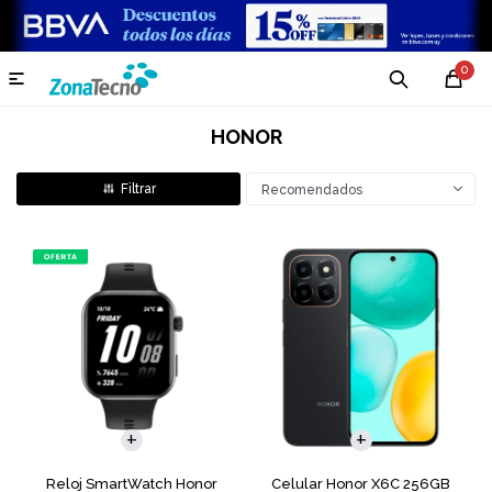
0

HONOR
Recomendados
COMPARAR
Reloj SmartWatch Honor
Celular Honor X6C 256GB