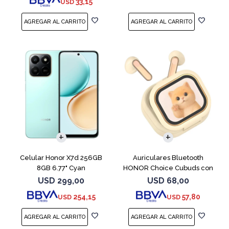
33,15
USD
COMPARAR
Celular Honor X7d 256GB
Auriculares Bluetooth
8GB 6.77" Cyan
HONOR Choice Cubuds con
Pantalla Beige
USD
299,00
USD
68,00
254,15
57,80
USD
USD