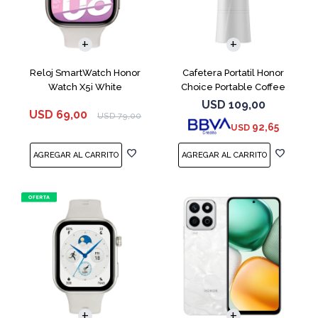
Reloj SmartWatch Honor
Cafetera Portatil Honor
Watch X5i White
Choice Portable Coffee
Machine White
USD
109,00
USD
69,00
USD
79,00
92,65
USD
COMPARAR