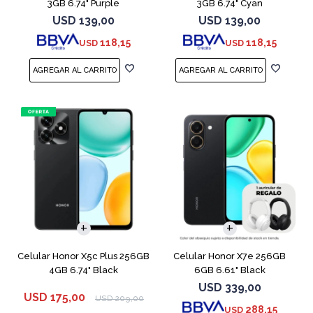
3GB 6.74" Purple
3GB 6.74" Cyan
USD
139,00
USD
139,00
118,15
118,15
USD
USD
COMPARAR
COMPARAR
Celular Honor X5c Plus 256GB
Celular Honor X7e 256GB
4GB 6.74" Black
6GB 6.61" Black
USD
339,00
USD
175,00
USD
209,00
288,15
USD