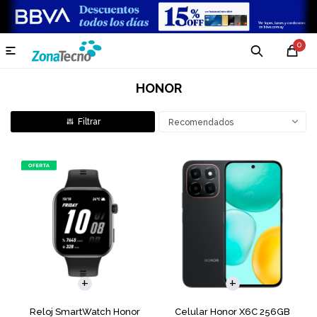
0

HONOR
Recomendados
COMPARAR
Reloj SmartWatch Honor
Celular Honor X6C 256GB