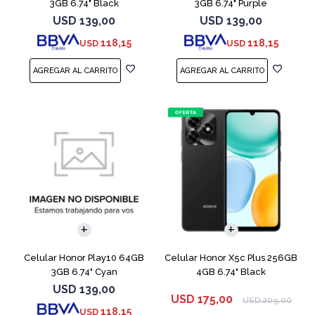
3GB 6.74" Black
3GB 6.74" Purple
USD
139,00
USD
139,00
118,15
118,15
USD
USD
COMPARAR
COMPARAR
Celular Honor Play10 64GB
Celular Honor X5c Plus 256GB
3GB 6.74" Cyan
4GB 6.74" Black
USD
139,00
USD
175,00
USD
209,00
118,15
USD