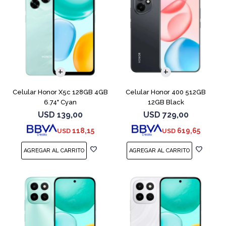
COMPARAR
COMPARAR
Celular Honor X5c 128GB 4GB
Celular Honor 400 512GB
6.74" Cyan
12GB Black
USD
139,00
USD
729,00
118,15
619,65
USD
USD