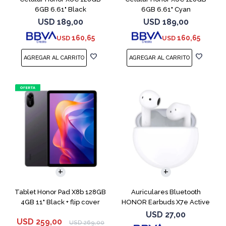
6GB 6.61" Black
6GB 6.61" Cyan
USD
189,00
USD
189,00
160,65
160,65
USD
USD
Tablet Honor Pad X8b 128GB
Auriculares Bluetooth
4GB 11" Black + flip cover
HONOR Earbuds X7e Active
TWS White
USD
27,00
USD
259,00
USD
269,00