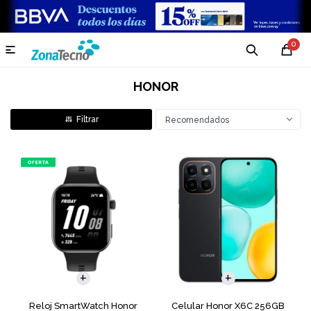
0

HONOR
Recomendados
COMPARAR
Reloj SmartWatch Honor
Celular Honor X6C 256GB