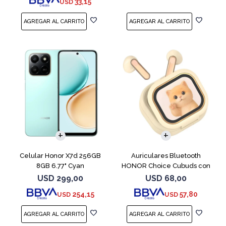
33,15
USD
COMPARAR
Celular Honor X7d 256GB
Auriculares Bluetooth
8GB 6.77" Cyan
HONOR Choice Cubuds con
Pantalla Beige
USD
299,00
USD
68,00
254,15
57,80
USD
USD