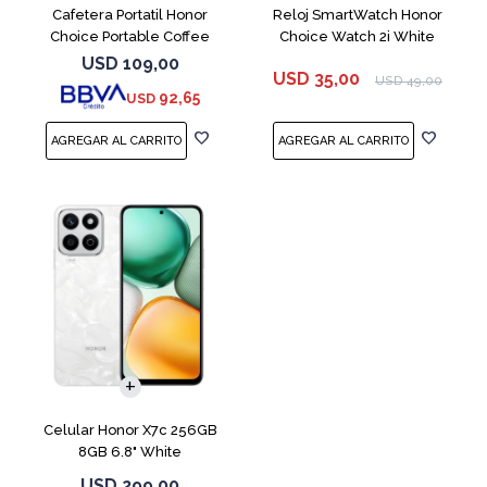
Cafetera Portatil Honor
Reloj SmartWatch Honor
Choice Portable Coffee
Choice Watch 2i White
Machine White
USD
109,00
USD
35,00
USD
49,00
92,65
USD
COMPARAR
Celular Honor X7c 256GB
8GB 6.8" White
USD
299,00