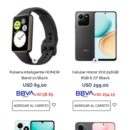
COMPARAR
Pulsera inteligente HONOR
Celular Honor X7d 256GB
Band 10 Black
8GB 6.77" Black
USD
69,00
USD
299,00
58,65
254,15
USD
USD