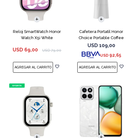
Reloj SmartWatch Honor
Cafetera Portatil Honor
Watch X5i White
Choice Portable Coffee
Machine White
USD
109,00
USD
69,00
USD
79,00
92,65
USD
COMPARAR