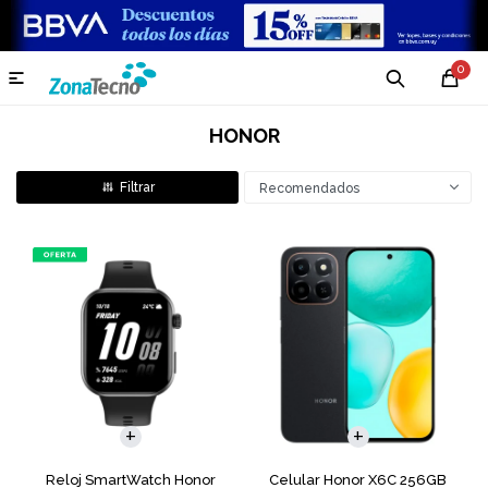
0

HONOR
Recomendados
COMPARAR
Reloj SmartWatch Honor
Celular Honor X6C 256GB