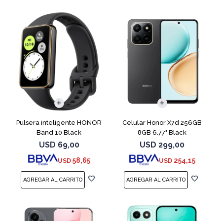
COMPARAR
Pulsera inteligente HONOR
Celular Honor X7d 256GB
Band 10 Black
8GB 6.77" Black
USD
69,00
USD
299,00
58,65
254,15
USD
USD