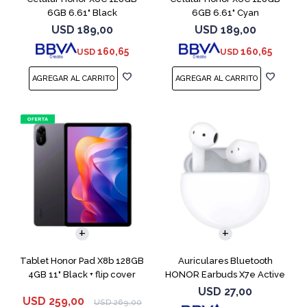
6GB 6.61" Black
6GB 6.61" Cyan
USD
189,00
USD
189,00
160,65
160,65
USD
USD
Tablet Honor Pad X8b 128GB
Auriculares Bluetooth
4GB 11" Black + flip cover
HONOR Earbuds X7e Active
TWS White
USD
27,00
USD
259,00
USD
269,00