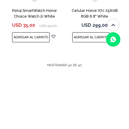
Reloj SmartWatch Honor
Celular Honor X7c 256GB
Choice Watch 2i White
8GB 6.8" White
USD
35,00
USD
299,00
USD
49,00
MOSTRANDO
40
DE
40
(0/4)
Suscríbete a nuestra newsletter
Recibe todas las novedades y ofertas de nuestra tienda.
SUSCRIBIRME