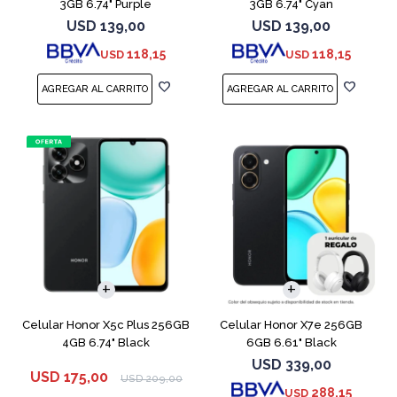
3GB 6.74" Purple
3GB 6.74" Cyan
USD
139,00
USD
139,00
118,15
118,15
USD
USD
COMPARAR
COMPARAR
Celular Honor X5c Plus 256GB
Celular Honor X7e 256GB
4GB 6.74" Black
6GB 6.61" Black
USD
339,00
USD
175,00
USD
209,00
288,15
USD