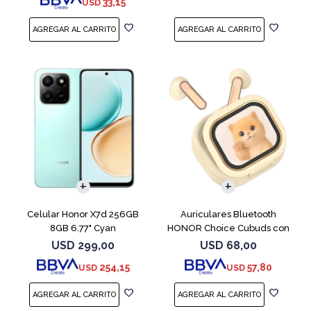
33,15
USD
COMPARAR
Celular Honor X7d 256GB
Auriculares Bluetooth
8GB 6.77" Cyan
HONOR Choice Cubuds con
Pantalla Beige
USD
299,00
USD
68,00
254,15
57,80
USD
USD