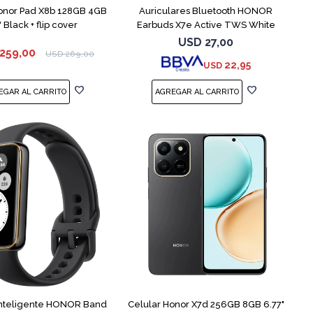
onor Pad X8b 128GB 4GB
Auriculares Bluetooth HONOR
" Black + flip cover
Earbuds X7e Active TWS White
USD
27,00
259,00
USD
269,00
22,95
USD
COMPARAR
inteligente HONOR Band
Celular Honor X7d 256GB 8GB 6.77"