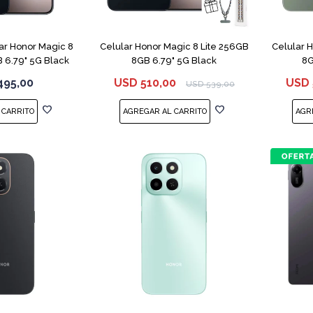
COMPARAR
COMPARAR
r Honor Magic 8
Celular Honor Magic 8 Lite 256GB
Celular 
 6.79" 5G Black
8GB 6.79" 5G Black
8G
495,00
USD
510,00
USD
USD
539,00
COMPARAR
COMPARAR