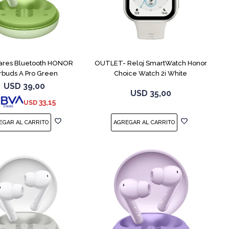
lares Bluetooth HONOR
OUTLET- Reloj SmartWatch Honor
rbuds A Pro Green
Choice Watch 2i White
USD
39,00
USD
35,00
33,15
USD