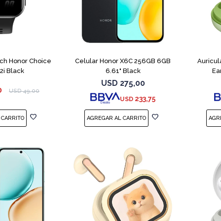
COMPARAR
ch Honor Choice
Celular Honor X6C 256GB 6GB
Auricu
2i Black
6.61" Black
Ea
USD
275,00
0
USD
49,00
233,75
USD