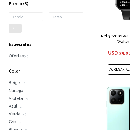
Precio
($)
OK
Reloj SmartWat
Watch 
Especiales
USD
35,0
Color
Beige
(1)
Naranja
(1)
Violeta
(1)
Azul
(2)
Verde
(5)
Gris
(2)
Blanco