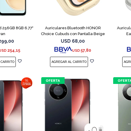
COMPARAR
d 256GB 8GB 6.77"
Auriculares Bluetooth HONOR
Auricu
yan
Choice Cubuds con Pantalla Beige
Ea
299,00
USD
68,00
254,15
57,80
USD
USD