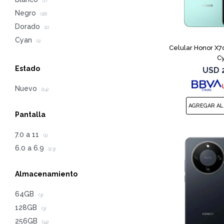
(7)
Negro
(16)
Dorado
(2)
Cyan
(1)
Celular Honor X7
C
Estado
USD
Nuevo
(24)
Pantalla
7.0 a 11
(1)
6.0 a 6.9
(23)
Almacenamiento
64GB
(3)
128GB
(3)
256GB
(14)