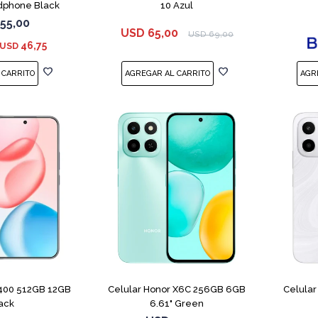
dphone Black
10 Azul
55,00
USD
65,00
USD
69,00
46,75
USD
COMPARAR
COMPARAR
 400 512GB 12GB
Celular Honor X6C 256GB 6GB
Celula
ack
6.61" Green