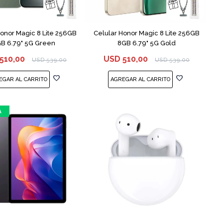
COMPARAR
COMPARAR
Honor Magic 8 Lite 256GB
Celular Honor Magic 8 Lite 256GB
B 6.79" 5G Green
8GB 6.79" 5G Gold
510,00
USD
510,00
USD
539,00
USD
539,00