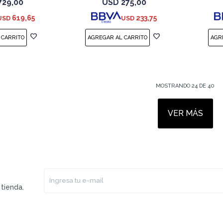
729,00
USD
275,00
619,65
233,75
USD
USD
MOSTRANDO
24
DE
40
VER MÁS
tienda.