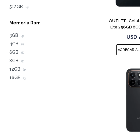
512GB
(4)
OUTLET- Celula
Memoria Ram
Lite 256GB 8GB
3GB
USD
(3)
4GB
(1)
6GB
(8)
8GB
(7)
12GB
(1)
16GB
(3)