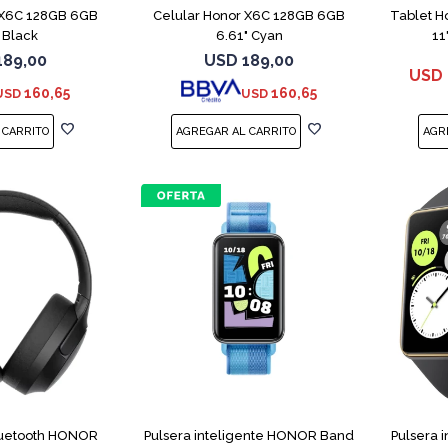
 X6C 128GB 6GB
Celular Honor X6C 128GB 6GB
Tablet H
 Black
6.61" Cyan
11
189,00
USD
189,00
USD
160,65
160,65
USD
USD
luetooth HONOR
Pulsera inteligente HONOR Band
Pulsera 