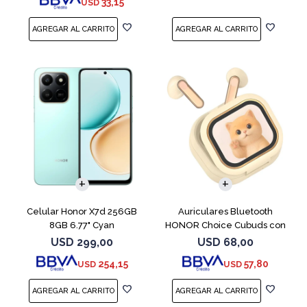
33,15
USD
COMPARAR
Celular Honor X7d 256GB
Auriculares Bluetooth
8GB 6.77" Cyan
HONOR Choice Cubuds con
Pantalla Beige
USD
299,00
USD
68,00
254,15
57,80
USD
USD