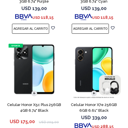
3GB 6.74" Purple
3GB 6.74" Cyan
USD
139,00
USD
139,00
118,15
118,15
USD
USD
COMPARAR
COMPARAR
Celular Honor X5c Plus 256GB
Celular Honor X7e 256GB
4GB 6.74" Black
6GB 6.61" Black
USD
339,00
USD
175,00
USD
209,00
288,15
USD