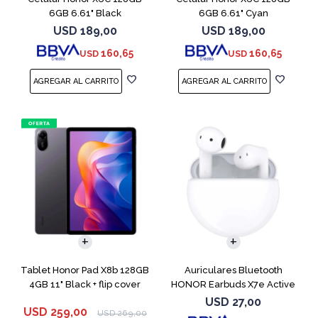
6GB 6.61" Black
6GB 6.61" Cyan
USD
189,00
USD
189,00
160,65
160,65
USD
USD
Tablet Honor Pad X8b 128GB
Auriculares Bluetooth
4GB 11" Black + flip cover
HONOR Earbuds X7e Active
TWS White
USD
27,00
USD
259,00
USD
269,00