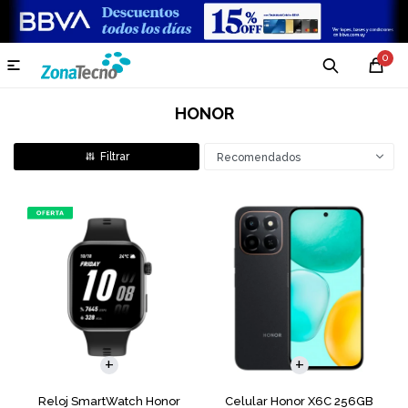
0

HONOR
Recomendados
COMPARAR
Reloj SmartWatch Honor
Celular Honor X6C 256GB