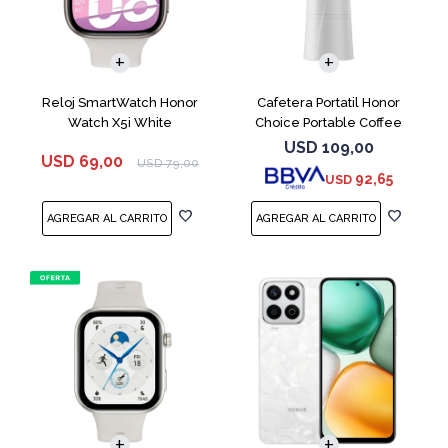
Reloj SmartWatch Honor
Cafetera Portatil Honor
Watch X5i White
Choice Portable Coffee
Machine White
USD
109,00
USD
69,00
USD
79,00
92,65
USD
COMPARAR