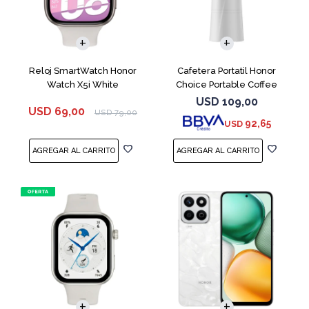
Reloj SmartWatch Honor
Cafetera Portatil Honor
Watch X5i White
Choice Portable Coffee
Machine White
USD
109,00
USD
69,00
USD
79,00
92,65
USD
COMPARAR