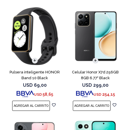
COMPARAR
Pulsera inteligente HONOR
Celular Honor X7d 256GB
Band 10 Black
8GB 6.77" Black
USD
69,00
USD
299,00
58,65
254,15
USD
USD