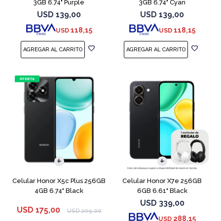
3GB 6.74" Purple
3GB 6.74" Cyan
USD
139,00
USD
139,00
118,15
118,15
USD
USD
COMPARAR
COMPARAR
Celular Honor X5c Plus 256GB
Celular Honor X7e 256GB
4GB 6.74" Black
6GB 6.61" Black
USD
339,00
USD
175,00
USD
209,00
288,15
USD