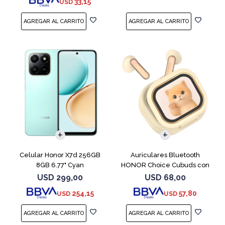
33,15
USD
COMPARAR
Celular Honor X7d 256GB
Auriculares Bluetooth
8GB 6.77" Cyan
HONOR Choice Cubuds con
Pantalla Beige
USD
299,00
USD
68,00
254,15
57,80
USD
USD