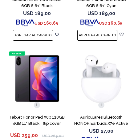
6GB 6.61" Black
6GB 6.61" Cyan
USD
189,00
USD
189,00
160,65
160,65
USD
USD
Tablet Honor Pad X8b 128GB
Auriculares Bluetooth
4GB 11" Black + flip cover
HONOR Earbuds X7e Active
TWS White
USD
27,00
USD
259,00
USD
269,00