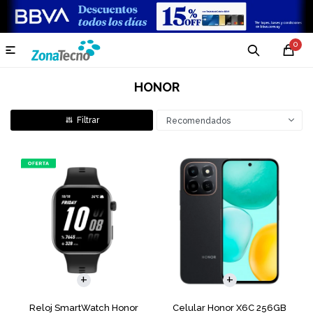
0

HONOR
Recomendados
COMPARAR
Reloj SmartWatch Honor
Celular Honor X6C 256GB