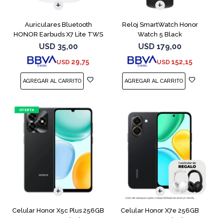
Auriculares Bluetooth
Reloj SmartWatch Honor
HONOR Earbuds X7 Lite TWS
Watch 5 Black
White
USD
35,00
USD
179,00
29,75
152,15
USD
USD
COMPARAR
COMPARAR
Celular Honor X5c Plus 256GB
Celular Honor X7e 256GB