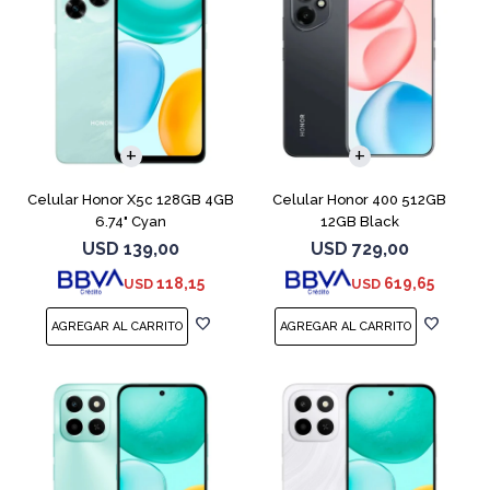
COMPARAR
COMPARAR
Celular Honor X5c 128GB 4GB
Celular Honor 400 512GB
6.74" Cyan
12GB Black
USD
139,00
USD
729,00
118,15
619,65
USD
USD