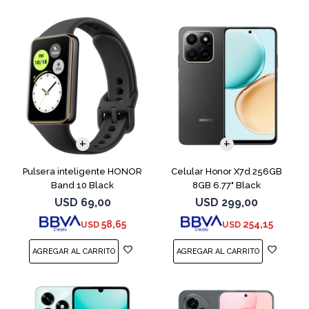
COMPARAR
Pulsera inteligente HONOR
Celular Honor X7d 256GB
Band 10 Black
8GB 6.77" Black
USD
69,00
USD
299,00
58,65
254,15
USD
USD