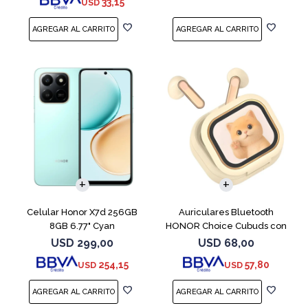
33,15
USD
COMPARAR
Celular Honor X7d 256GB
Auriculares Bluetooth
8GB 6.77" Cyan
HONOR Choice Cubuds con
Pantalla Beige
USD
299,00
USD
68,00
254,15
57,80
USD
USD