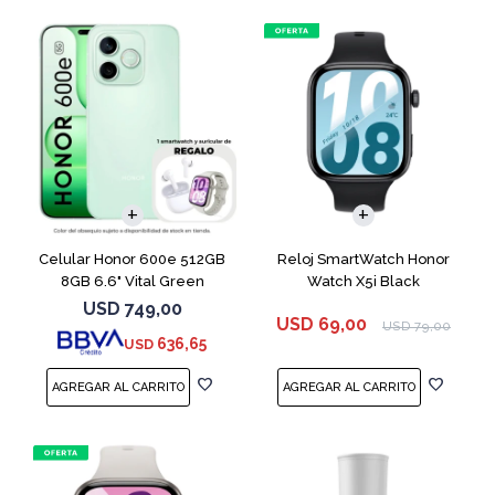
COMPARAR
Celular Honor 600e 512GB
Reloj SmartWatch Honor
8GB 6.6" Vital Green
Watch X5i Black
USD
749,00
USD
69,00
USD
79,00
636,65
USD