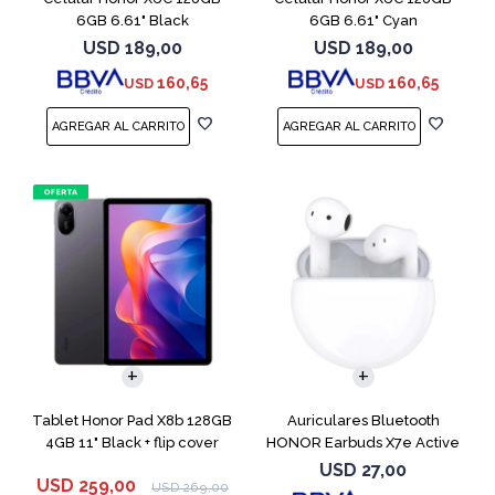
6GB 6.61" Black
6GB 6.61" Cyan
USD
189,00
USD
189,00
160,65
160,65
USD
USD
Tablet Honor Pad X8b 128GB
Auriculares Bluetooth
4GB 11" Black + flip cover
HONOR Earbuds X7e Active
TWS White
USD
27,00
USD
259,00
USD
269,00