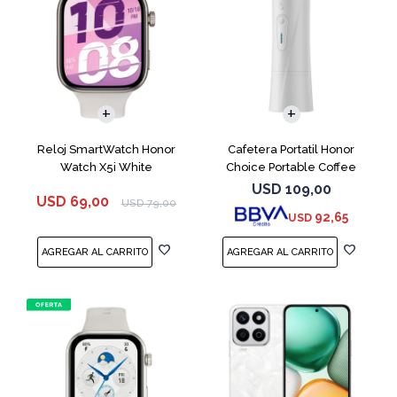
Reloj SmartWatch Honor
Cafetera Portatil Honor
Watch X5i White
Choice Portable Coffee
Machine White
USD
109,00
USD
69,00
USD
79,00
92,65
USD