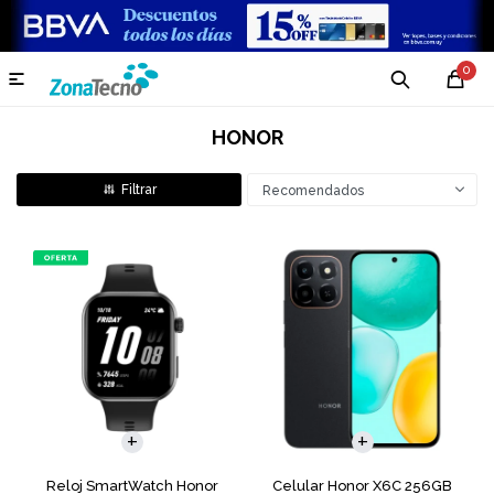
0

HONOR
Recomendados
COMPARAR
Reloj SmartWatch Honor
Celular Honor X6C 256GB