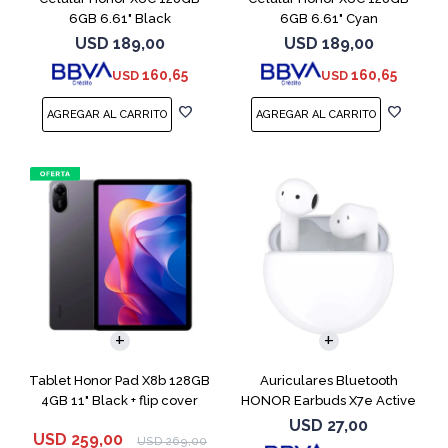
6GB 6.61" Black
6GB 6.61" Cyan
USD
189,00
USD
189,00
160,65
160,65
USD
USD
Tablet Honor Pad X8b 128GB
Auriculares Bluetooth
4GB 11" Black + flip cover
HONOR Earbuds X7e Active
TWS White
USD
27,00
USD
259,00
USD
269,00