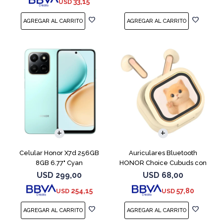
33,15
USD
COMPARAR
Celular Honor X7d 256GB
Auriculares Bluetooth
8GB 6.77" Cyan
HONOR Choice Cubuds con
Pantalla Beige
USD
299,00
USD
68,00
254,15
57,80
USD
USD