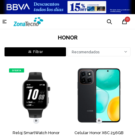
0

HONOR
Recomendados
COMPARAR
Reloj SmartWatch Honor
Celular Honor X6C 256GB