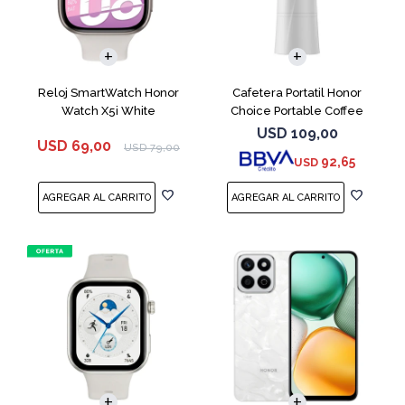
Reloj SmartWatch Honor
Cafetera Portatil Honor
Watch X5i White
Choice Portable Coffee
Machine White
USD
109,00
USD
69,00
USD
79,00
92,65
USD
COMPARAR