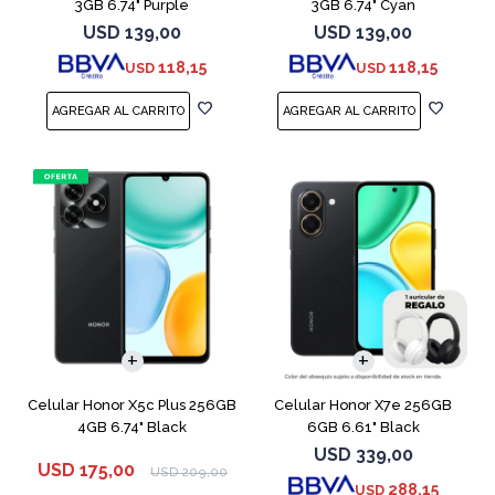
3GB 6.74" Purple
3GB 6.74" Cyan
USD
139,00
USD
139,00
118,15
118,15
USD
USD
COMPARAR
COMPARAR
Celular Honor X5c Plus 256GB
Celular Honor X7e 256GB
4GB 6.74" Black
6GB 6.61" Black
USD
339,00
USD
175,00
USD
209,00
288,15
USD