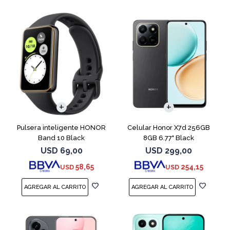
COMPARAR
Pulsera inteligente HONOR
Celular Honor X7d 256GB
Band 10 Black
8GB 6.77" Black
USD
69,00
USD
299,00
58,65
254,15
USD
USD