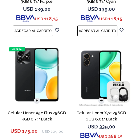
3GB 6.74" Purple
3GB 6.74" Cyan
USD
139,00
USD
139,00
118,15
118,15
USD
USD
COMPARAR
COMPARAR
Celular Honor X5c Plus 256GB
Celular Honor X7e 256GB
4GB 6.74" Black
6GB 6.61" Black
USD
339,00
USD
175,00
USD
209,00
288,15
USD