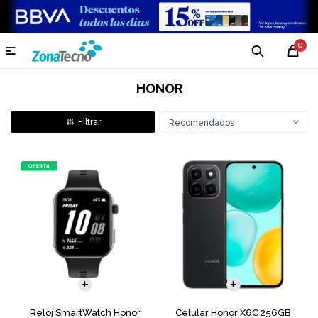
0

HONOR
Recomendados
COMPARAR
Reloj SmartWatch Honor
Celular Honor X6C 256GB