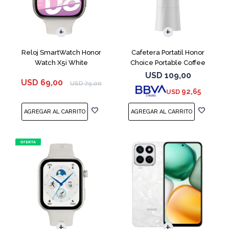
Reloj SmartWatch Honor
Cafetera Portatil Honor
Watch X5i White
Choice Portable Coffee
Machine White
USD
109,00
USD
69,00
USD
79,00
92,65
USD
COMPARAR