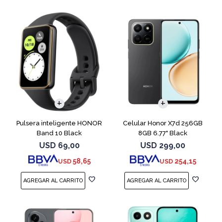
COMPARAR
Pulsera inteligente HONOR
Celular Honor X7d 256GB
Band 10 Black
8GB 6.77" Black
USD
69,00
USD
299,00
58,65
254,15
USD
USD