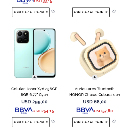
33,15
USD
COMPARAR
Celular Honor X7d 256GB
Auriculares Bluetooth
8GB 6.77" Cyan
HONOR Choice Cubuds con
Pantalla Beige
USD
299,00
USD
68,00
254,15
57,80
USD
USD