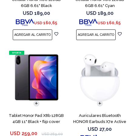
6GB 6.61" Black
6GB 6.61" Cyan
USD
189,00
USD
189,00
160,65
160,65
USD
USD
Tablet Honor Pad X8b 128GB
Auriculares Bluetooth
4GB 11" Black + flip cover
HONOR Earbuds X7e Active
TWS White
USD
27,00
USD
259,00
USD
269,00