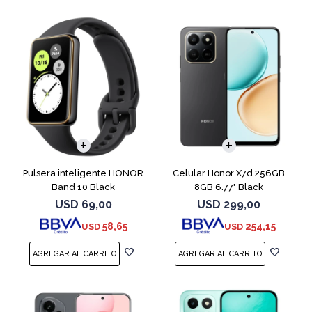
COMPARAR
Pulsera inteligente HONOR
Celular Honor X7d 256GB
Band 10 Black
8GB 6.77" Black
USD
69,00
USD
299,00
58,65
254,15
USD
USD