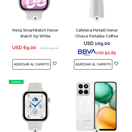
Reloj SmartWatch Honor
Cafetera Portatil Honor
Watch X5i White
Choice Portable Coffee
Machine White
USD
109,00
USD
69,00
USD
79,00
92,65
USD
COMPARAR