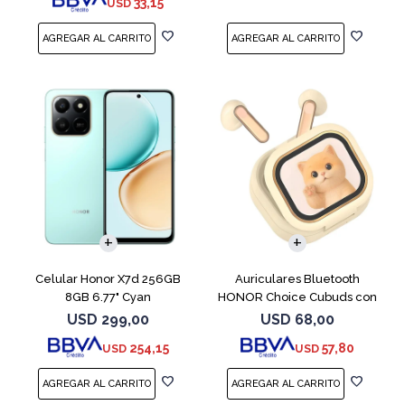
33,15
USD
COMPARAR
Celular Honor X7d 256GB
Auriculares Bluetooth
8GB 6.77" Cyan
HONOR Choice Cubuds con
Pantalla Beige
USD
299,00
USD
68,00
254,15
57,80
USD
USD