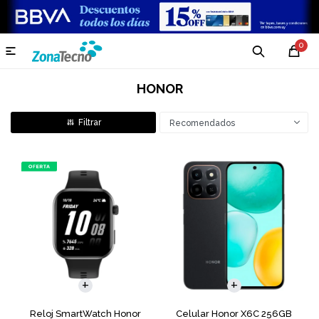
0

HONOR
Recomendados
COMPARAR
Reloj SmartWatch Honor
Celular Honor X6C 256GB