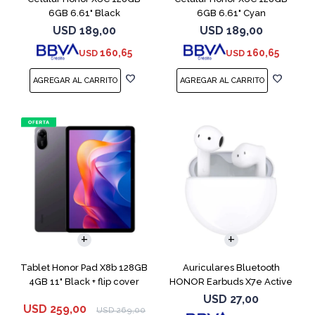
6GB 6.61" Black
6GB 6.61" Cyan
USD
189,00
USD
189,00
160,65
160,65
USD
USD
Tablet Honor Pad X8b 128GB
Auriculares Bluetooth
4GB 11" Black + flip cover
HONOR Earbuds X7e Active
TWS White
USD
27,00
USD
259,00
USD
269,00