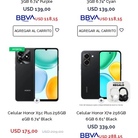
3GB 6.74" Purple
3GB 6.74" Cyan
USD
139,00
USD
139,00
118,15
118,15
USD
USD
COMPARAR
COMPARAR
Celular Honor X5c Plus 256GB
Celular Honor X7e 256GB
4GB 6.74" Black
6GB 6.61" Black
USD
339,00
USD
175,00
USD
209,00
288,15
USD