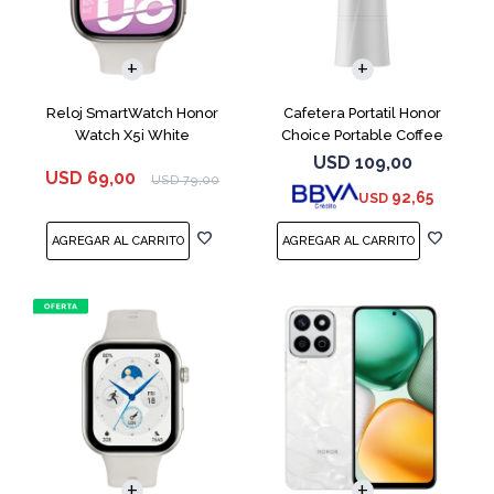
Reloj SmartWatch Honor
Cafetera Portatil Honor
Watch X5i White
Choice Portable Coffee
Machine White
USD
109,00
USD
69,00
USD
79,00
92,65
USD
COMPARAR