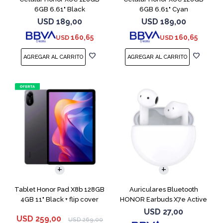
6GB 6.61" Black
6GB 6.61" Cyan
USD
189,00
USD
189,00
160,65
160,65
USD
USD
Tablet Honor Pad X8b 128GB
Auriculares Bluetooth
4GB 11" Black + flip cover
HONOR Earbuds X7e Active
TWS White
USD
27,00
USD
259,00
USD
269,00