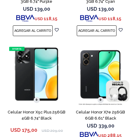
3GB 6.74" Purple
3GB 6.74" Cyan
USD
139,00
USD
139,00
118,15
118,15
USD
USD
COMPARAR
COMPARAR
Celular Honor X5c Plus 256GB
Celular Honor X7e 256GB
4GB 6.74" Black
6GB 6.61" Black
USD
339,00
USD
175,00
USD
209,00
288,15
USD