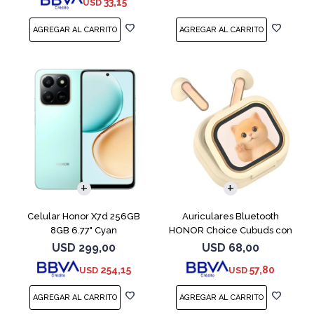
33,15
USD
COMPARAR
Celular Honor X7d 256GB
Auriculares Bluetooth
8GB 6.77" Cyan
HONOR Choice Cubuds con
Pantalla Beige
USD
299,00
USD
68,00
254,15
57,80
USD
USD