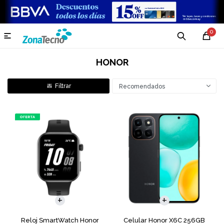
0

HONOR
Recomendados
COMPARAR
Reloj SmartWatch Honor
Celular Honor X6C 256GB