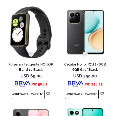
COMPARAR
Pulsera inteligente HONOR
Celular Honor X7d 256GB
Band 10 Black
8GB 6.77" Black
USD
69,00
USD
299,00
58,65
254,15
USD
USD