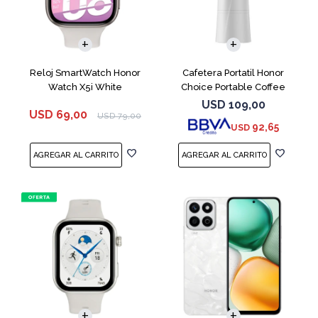
Reloj SmartWatch Honor
Cafetera Portatil Honor
Watch X5i White
Choice Portable Coffee
Machine White
USD
109,00
USD
69,00
USD
79,00
92,65
USD
COMPARAR