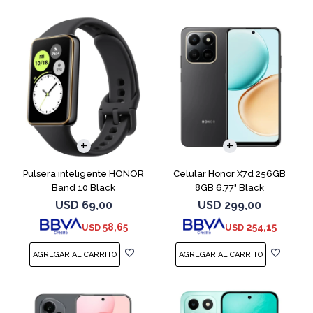
COMPARAR
Pulsera inteligente HONOR
Celular Honor X7d 256GB
Band 10 Black
8GB 6.77" Black
USD
69,00
USD
299,00
58,65
254,15
USD
USD