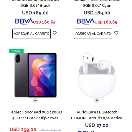
6GB 6.61" Black
6GB 6.61" Cyan
USD
189,00
USD
189,00
160,65
160,65
USD
USD
Tablet Honor Pad X8b 128GB
Auriculares Bluetooth
4GB 11" Black + flip cover
HONOR Earbuds X7e Active
TWS White
USD
27,00
USD
259,00
USD
269,00