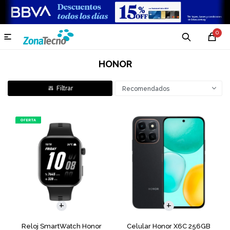
0

HONOR
Recomendados
COMPARAR
Reloj SmartWatch Honor
Celular Honor X6C 256GB