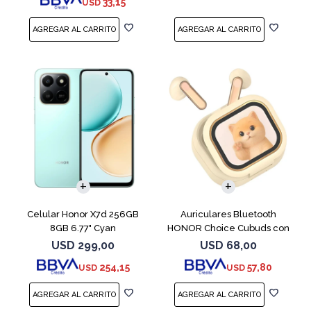
33,15
USD
COMPARAR
Celular Honor X7d 256GB
Auriculares Bluetooth
8GB 6.77" Cyan
HONOR Choice Cubuds con
Pantalla Beige
USD
299,00
USD
68,00
254,15
57,80
USD
USD