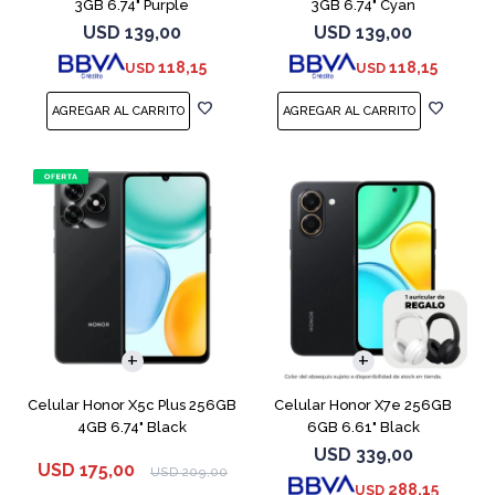
3GB 6.74" Purple
3GB 6.74" Cyan
USD
139,00
USD
139,00
118,15
118,15
USD
USD
COMPARAR
COMPARAR
Celular Honor X5c Plus 256GB
Celular Honor X7e 256GB
4GB 6.74" Black
6GB 6.61" Black
USD
339,00
USD
175,00
USD
209,00
288,15
USD