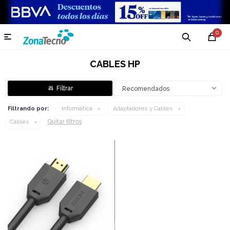
0

CABLES HP
Recomendados
Filtrando por:
Informática
Adaptadores y Cables
Quitar filtros
Cables