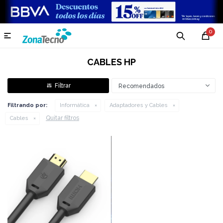
0

CABLES HP
Recomendados
Filtrando por:
Informática
Adaptadores y Cables
Quitar filtros
Cables