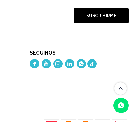
SUSCRIBIRME
SEGUINOS




