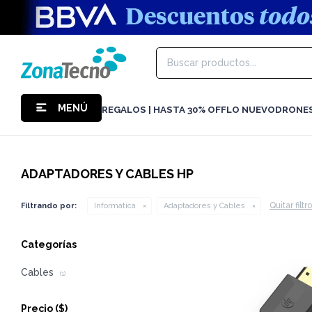
MENÚ
REGALOS | HASTA 30% OFF
LO NUEVO
DRONE
ADAPTADORES Y CABLES HP
Quitar filtr
Filtrando por:
Informática
Adaptadores y Cables
Categorías
Cables
(1)
Precio
($)